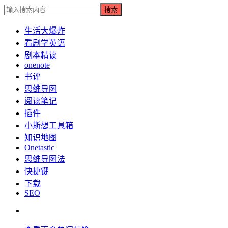
搜索
生活大爆炸
看剧学英语
剧本精读
onenote
书评
思维导图
阅读笔记
插件
小斯想工具箱
知识地图
Onetastic
思维导图法
快捷键
下载
SEO