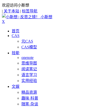
欢迎访问小斯想
|
关于本站
|
标签导航
小斯想
X
首页
CAS
元CAS
CAS模型
技能
onenote
思维导图
阅读笔记
语言学习
实用经验
文娱
精品资源
趣味·科普
随笔·杂谈