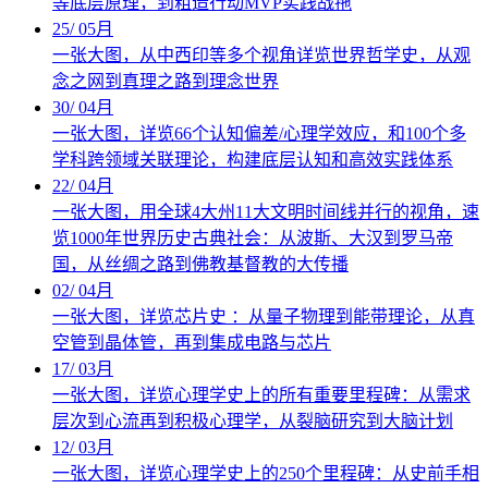
等底层原理，到粗造行动MVP实践战拖
25
/
05月
一张大图，从中西印等多个视角详览世界哲学史，从观
念之网到真理之路到理念世界
30
/
04月
一张大图，详览66个认知偏差/心理学效应，和100个多
学科跨领域关联理论，构建底层认知和高效实践体系
22
/
04月
一张大图，用全球4大州11大文明时间线并行的视角，速
览1000年世界历史古典社会：从波斯、大汉到罗马帝
国，从丝绸之路到佛教基督教的大传播
02
/
04月
一张大图，详览芯片史 ：从量子物理到能带理论，从真
空管到晶体管，再到集成电路与芯片
17
/
03月
一张大图，详览心理学史上的所有重要里程碑：从需求
层次到心流再到积极心理学，从裂脑研究到大脑计划
12
/
03月
一张大图，详览心理学史上的250个里程碑：从史前手相