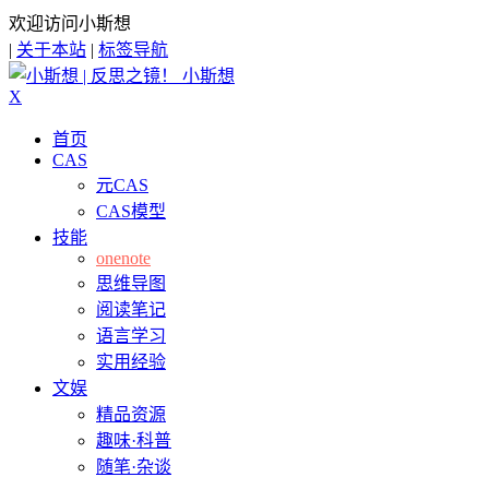
欢迎访问小斯想
|
关于本站
|
标签导航
小斯想
X
首页
CAS
元CAS
CAS模型
技能
onenote
思维导图
阅读笔记
语言学习
实用经验
文娱
精品资源
趣味·科普
随笔·杂谈