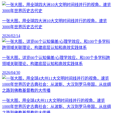
一张大图，用全球四大洲10大文明时间线并行的视角，速览
3000年世界历史古代史
2026/02/14
一张大图，详览66个认知偏差/心理学效应，和100个多学科跨
领域关联理论，构建底层认知和高效实践体系
2026/04/30
一张大图，用全球4大州11大文明时间线并行的视角，速览
1000年世界历史古典社会：从波斯、大汉到罗马帝国，从丝绸
之路到佛教基督教的大传播