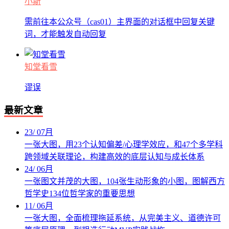
小斯
需前往本公众号（cas01）主界面的对话框中回复关键
词，才能触发自动回复
知堂看雪
谬误
最新文章
23
/
07月
一张大图，用23个认知偏差/心理学效应，和47个多学科
跨领域关联理论，构建高效的底层认知与成长体系
24
/
06月
一张图文并茂的大图，104张生动形象的小图，图解西方
哲学史134位哲学家的重要思想
11
/
06月
一张大图，全面梳理拖延系统，从完美主义、道德许可