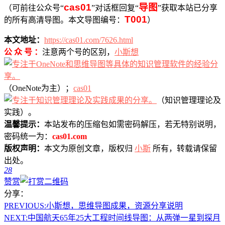
cas01
导图
（可前往公众号“
”对话框回复“
”获取本站已分享
T001
的所有高清导图。本文导图编号：
）
本文地址：
https://cas01.com/7626.html
公 众 号 ：
注意两个号的区别，
小斯想
（OneNote为主）；
cas01
（知识管理理论及
实践）。
温馨提示：
本站发布的压缩包如需密码解压，若无特别说明，
密码统一为：
cas01.com
版权声明：
本文为原创文章，版权归
小斯
所有，转载请保留
出处。
28
赞赏
分享：
PREVIOUS:
小斯想，思维导图成果，资源分享说明
NEXT:
中国航天65年25大工程时间线导图：从两弹一星到探月