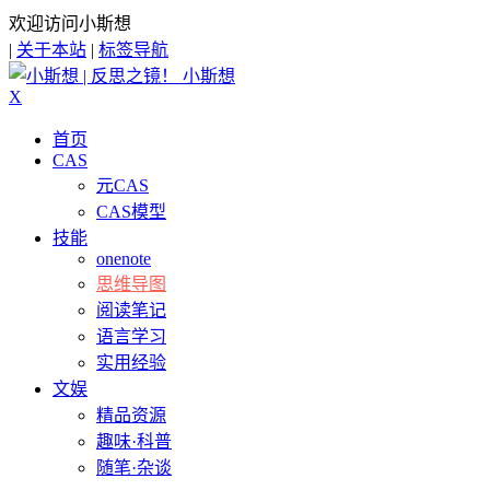
欢迎访问小斯想
|
关于本站
|
标签导航
小斯想
X
首页
CAS
元CAS
CAS模型
技能
onenote
思维导图
阅读笔记
语言学习
实用经验
文娱
精品资源
趣味·科普
随笔·杂谈