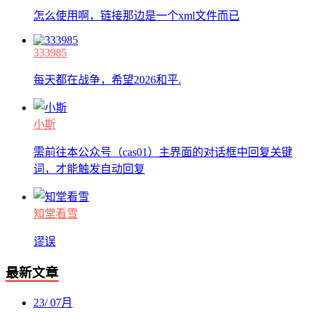
怎么使用啊，链接那边是一个xml文件而已
333985
每天都在战争，希望2026和平.
小斯
需前往本公众号（cas01）主界面的对话框中回复关键
词，才能触发自动回复
知堂看雪
谬误
最新文章
23
/
07月