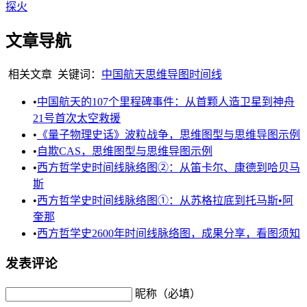
探火
文章导航
相关文章
关键词：
中国航天
思维导图
时间线
•
中国航天的107个里程碑事件：从首颗人造卫星到神舟
21号首次太空救援
•
《量子物理史话》波粒战争，思维图型与思维导图示例
•
自欺CAS，思维图型与思维导图示例
•
西方哲学史时间线脉络图②：从笛卡尔、康德到哈贝马
斯
•
西方哲学史时间线脉络图①：从苏格拉底到托马斯•阿
奎那
•
西方哲学史2600年时间线脉络图，成果分享，看图须知
发表评论
昵称（必填）