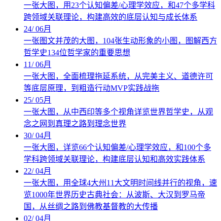
一张大图，用23个认知偏差/心理学效应，和47个多学科
跨领域关联理论，构建高效的底层认知与成长体系
24
/
06月
一张图文并茂的大图，104张生动形象的小图，图解西方
哲学史134位哲学家的重要思想
11
/
06月
一张大图，全面梳理拖延系统，从完美主义、道德许可
等底层原理，到粗造行动MVP实践战拖
25
/
05月
一张大图，从中西印等多个视角详览世界哲学史，从观
念之网到真理之路到理念世界
30
/
04月
一张大图，详览66个认知偏差/心理学效应，和100个多
学科跨领域关联理论，构建底层认知和高效实践体系
22
/
04月
一张大图，用全球4大州11大文明时间线并行的视角，速
览1000年世界历史古典社会：从波斯、大汉到罗马帝
国，从丝绸之路到佛教基督教的大传播
02
/
04月