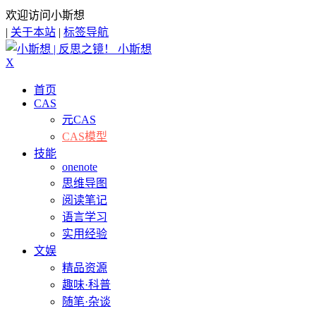
欢迎访问小斯想
|
关于本站
|
标签导航
小斯想
X
首页
CAS
元CAS
CAS模型
技能
onenote
思维导图
阅读笔记
语言学习
实用经验
文娱
精品资源
趣味·科普
随笔·杂谈