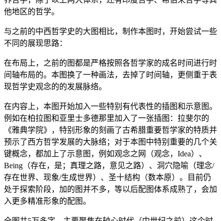
他地区的哲学。
与之前的中西哲学史的大图相比，制作本图时，开始尝试一些
不同的展现思路：
在布局上，之前的图都是严格按照各哲学家的成名时间进行时
间轴布局的。本图换了一种画法，去掉了时间轴，更侧重于表
现哲学史观念的的发展脉络。
在内容上，本图开始加入一些特别有代表性的插图和示意图。
例如在柏拉图和亚里士多德那里加入了一张插图：拉斐尔的
《雅典学院》，特别形象的刻画了古希腊重要哲学家的特质并
预示了西方哲学发展的大脉络；对于本图中特别重要的几个关
键概念，都加上了示意图，例如观念之网（观念，Idea）、
Being（存在，是；真理之路，意见之路）、洞穴隐喻（理念/
存在世界、现象/生成世界）、圣十结构（数本原）。目前仍
处于探索阶段，加的图并不多，等以后配图体系成熟了，会加
入更多精准形象的配图。
全图共5万多字，主要聚焦在轴心时代（中世纪之前）这个时