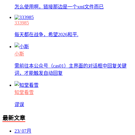
怎么使用啊，链接那边是一个xml文件而已
333985
每天都在战争，希望2026和平.
小斯
需前往本公众号（cas01）主界面的对话框中回复关键
词，才能触发自动回复
知堂看雪
谬误
最新文章
23
/
07月