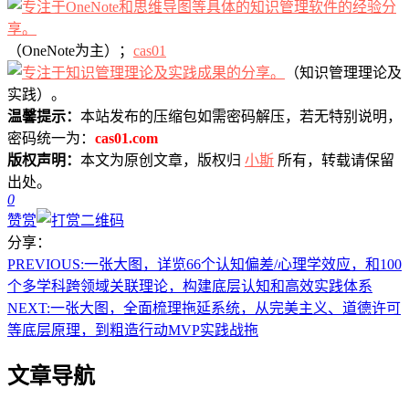
（OneNote为主）；
cas01
（知识管理理论及
实践）。
温馨提示：
本站发布的压缩包如需密码解压，若无特别说明，
密码统一为：
cas01.com
版权声明：
本文为原创文章，版权归
小斯
所有，转载请保留
出处。
0
赞赏
分享：
PREVIOUS:
一张大图，详览66个认知偏差/心理学效应，和100
个多学科跨领域关联理论，构建底层认知和高效实践体系
NEXT:
一张大图，全面梳理拖延系统，从完美主义、道德许可
等底层原理，到粗造行动MVP实践战拖
文章导航