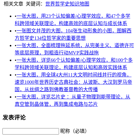
相关文章
关键词：
世界哲学史
知识地图
•
一张大图，用23个认知偏差/心理学效应，和47个多学
科跨领域关联理论，构建高效的底层认知与成长体系
•
一张图文并茂的大图，104张生动形象的小图，图解西
方哲学史134位哲学家的重要思想
•
一张大图，全面梳理拖延系统，从完美主义、道德许可
等底层原理，到粗造行动MVP实践战拖
•
一张大图，详览66个认知偏差/心理学效应，和100个多
学科跨领域关联理论，构建底层认知和高效实践体系
•
一张大图，用全球4大州11大文明时间线并行的视角，
速览1000年世界历史古典社会：从波斯、大汉到罗马帝
国，从丝绸之路到佛教基督教的大传播
•
一张大图，详览芯片史 ：从量子物理到能带理论，从
真空管到晶体管，再到集成电路与芯片
发表评论
昵称（必填）