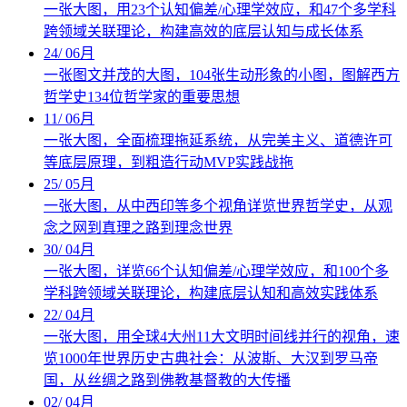
一张大图，用23个认知偏差/心理学效应，和47个多学科
跨领域关联理论，构建高效的底层认知与成长体系
24
/
06月
一张图文并茂的大图，104张生动形象的小图，图解西方
哲学史134位哲学家的重要思想
11
/
06月
一张大图，全面梳理拖延系统，从完美主义、道德许可
等底层原理，到粗造行动MVP实践战拖
25
/
05月
一张大图，从中西印等多个视角详览世界哲学史，从观
念之网到真理之路到理念世界
30
/
04月
一张大图，详览66个认知偏差/心理学效应，和100个多
学科跨领域关联理论，构建底层认知和高效实践体系
22
/
04月
一张大图，用全球4大州11大文明时间线并行的视角，速
览1000年世界历史古典社会：从波斯、大汉到罗马帝
国，从丝绸之路到佛教基督教的大传播
02
/
04月