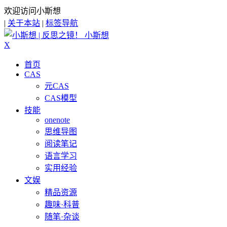
欢迎访问小斯想
|
关于本站
|
标签导航
小斯想
X
首页
CAS
元CAS
CAS模型
技能
onenote
思维导图
阅读笔记
语言学习
实用经验
文娱
精品资源
趣味·科普
随笔·杂谈