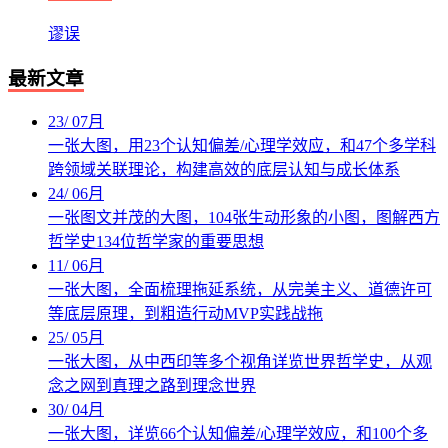
谬误
最新文章
23
/
07月
一张大图，用23个认知偏差/心理学效应，和47个多学科
跨领域关联理论，构建高效的底层认知与成长体系
24
/
06月
一张图文并茂的大图，104张生动形象的小图，图解西方
哲学史134位哲学家的重要思想
11
/
06月
一张大图，全面梳理拖延系统，从完美主义、道德许可
等底层原理，到粗造行动MVP实践战拖
25
/
05月
一张大图，从中西印等多个视角详览世界哲学史，从观
念之网到真理之路到理念世界
30
/
04月
一张大图，详览66个认知偏差/心理学效应，和100个多