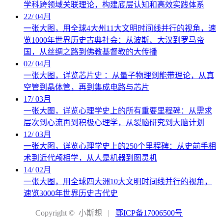
学科跨领域关联理论，构建底层认知和高效实践体系
22
/
04月
一张大图，用全球4大州11大文明时间线并行的视角，速
览1000年世界历史古典社会：从波斯、大汉到罗马帝
国，从丝绸之路到佛教基督教的大传播
02
/
04月
一张大图，详览芯片史 ：从量子物理到能带理论，从真
空管到晶体管，再到集成电路与芯片
17
/
03月
一张大图，详览心理学史上的所有重要里程碑：从需求
层次到心流再到积极心理学，从裂脑研究到大脑计划
12
/
03月
一张大图，详览心理学史上的250个里程碑：从史前手相
术到近代颅相学，从人是机器到图灵机
14
/
02月
一张大图，用全球四大洲10大文明时间线并行的视角，
速览3000年世界历史古代史
Copyright © 小斯想
|
鄂ICP备17006500号