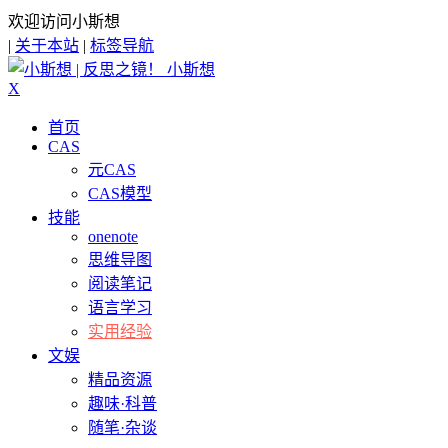
欢迎访问小斯想
|
关于本站
|
标签导航
小斯想
X
首页
CAS
元CAS
CAS模型
技能
onenote
思维导图
阅读笔记
语言学习
实用经验
文娱
精品资源
趣味·科普
随笔·杂谈