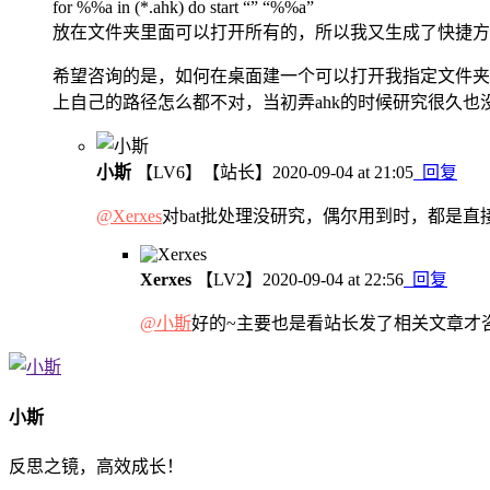
for %%a in (*.ahk) do start “” “%%a”
放在文件夹里面可以打开所有的，所以我又生成了快捷方
希望咨询的是，如何在桌面建一个可以打开我指定文件夹路
上自己的路径怎么都不对，当初弄ahk的时候研究很久也
小斯
【LV6】
【站长】
2020-09-04 at 21:05
回复
@Xerxes
对bat批处理没研究，偶尔用到时，都是直
Xerxes
【LV2】
2020-09-04 at 22:56
回复
@小斯
好的~主要也是看站长发了相关文章才
小斯
反思之镜，高效成长！