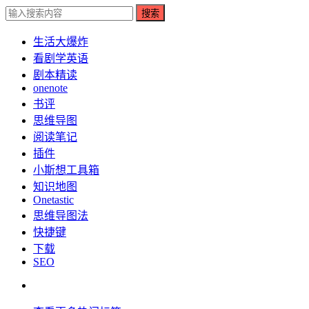
搜索
生活大爆炸
看剧学英语
剧本精读
onenote
书评
思维导图
阅读笔记
插件
小斯想工具箱
知识地图
Onetastic
思维导图法
快捷键
下载
SEO