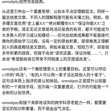
serendipity自然也会提高。
从这里引申出一个重要思想：认知水平决定理解层次。同样一
篇总结类文章，不同人的理解程度可能有天壤之别。例如，很
多爆文喜欢用“史上最XX”“绝对颠覆你XX”“保证你能XX”之
类的字眼。其实无论文章是鸡汤还是真的有货，都不可能成为
大多数人的学习或认知捷径——任何总结类成果都不能直接代
替你的原始学习过程，没有一定的原始积累，是很难真正理解
别人的高度概括类文章的。例如本篇文章，短短万字，却是很
多年积累的提炼，但我不会说“读完这篇，保证你能……”，只
会说“希望能给各位带来不同程度上的灵感或启发”。
serendipity还有一个偏哲理意义上的重要目标。这里可以呼应
v1中的“鸡汤”，“有的人可以用一辈子活出其他人的十辈子”，
这句话本质上指涉的是认知体验。serendipity正是提升认知面
积的一个高效手段，因为每一次重要遇见，打开的可能是一个
全新的认知世界。
serendipity和接下来即将谈到的跨学科思考能力一样，都需要
坚实的知识积累量，而不是由运气决定。