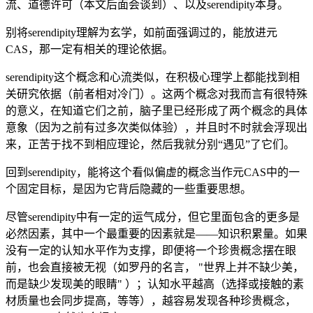
流、道德许可（本文后面会谈到）、以及serendipity本身。
别将serendipity理解为玄学，如前面强调过的，能放进元
CAS，那一定有相关的理论依据。
serendipity这个概念和心流类似，在积极心理学上都能找到相
关研究依据（前者相对冷门）。这两个概念对我而言有很特殊
的意义，在知道它们之前，脑子里已经形成了两个概念的具体
意象（因为之前有过多次类似体验），并且时不时就会浮现出
来，正苦于找不到相应理论，然后我就分别“遇见”了它们。
回到serendipity，能将这个看似偏虚的概念当作元CAS中的一
个固定目标，是因为它背后隐藏的一些重要思想。
尽管serendipity中有一定的运气成分，但它里面包含的更多是
必然因素，其中一个最重要的因素就是——知识积累量。如果
没有一定的认知水平作为支撑，即便将一个珍贵概念摆在眼
前，也会直接被无视（如罗丹的名言， "世界上并不缺少美，
而是缺少发现美的眼睛" ）；认知水平越高（选择或接触的素
材质量也会同步提高，等等），越容易发现各种珍贵概念，