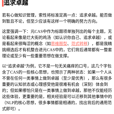
追求卓越
若有心做知识管理，索性将标准定高一点：追求卓越。能否做
到暂且不论，但至少应该有这样一个明确的努力方向。
这里强调一下：元CAS中作为标题项单独列出的每个主题，无
论看起来像是烂大街的鸡汤（如认识你自己、追求卓越），或
是看起来很晦涩的概念（如
思维图型
、
范式转移
），都是我精
挑细选后才有机整合进元CAS中的，它们背后通常都有一整套
理论或至少有一些重要思想在做支撑。
以“追求卓越”为例，它不是一句无关痛痒的口号，这几个字包
含了CAS的一些核心思想，也预示了两种状态：如果一个人从
不曾在任何一类事情上做到卓越（至少是优秀），那么有很多
重要的认知状态或心理感受他是很难有机会（深刻）体会到
的；但如果哪怕只是在一类事情上做到卓越，那他不仅能经历
这些体验，更重要的是，相关经验是可以迁移到其他事情中的
（NLP的核心思想，很多事情都是相通的，找出背后的通用范
式即可）。