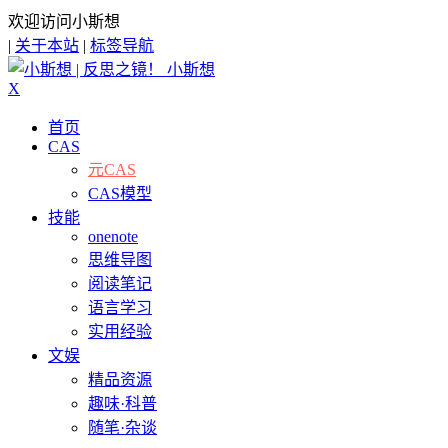
欢迎访问小斯想
|
关于本站
|
标签导航
小斯想
X
首页
CAS
元CAS
CAS模型
技能
onenote
思维导图
阅读笔记
语言学习
实用经验
文娱
精品资源
趣味·科普
随笔·杂谈