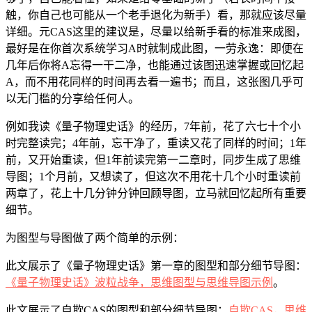
触，你自己也可能从一个老手退化为新手）看，那就应该尽量
详细。元CAS这里的建议是，尽量以给新手看的标准来成图，
最好是在你首次系统学习A时就制成此图，一劳永逸：即便在
几年后你将A忘得一干二净，也能通过该图迅速掌握或回忆起
A，而不用花同样的时间再去看一遍书；而且，这张图几乎可
以无门槛的分享给任何人。
例如我读《量子物理史话》的经历，7年前，花了六七十个小
时完整读完；4年前，忘干净了，重读又花了同样的时间；1年
前，又开始重读，但1年前读完第一二章时，同步生成了思维
导图；1个月前，又想读了，但这次不用花十几个小时重读前
两章了，花上十几分钟分钟回顾导图，立马就回忆起所有重要
细节。
为图型与导图做了两个简单的示例：
此文展示了《量子物理史话》第一章的图型和部分细节导图：
《量子物理史话》波粒战争，思维图型与思维导图示例
。
此文展示了自欺CAS的图型和部分细节导图：
自欺CAS，思维