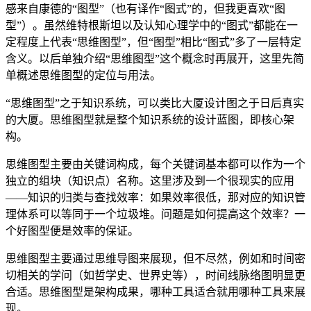
感来自康德的“图型”（也有译作“图式”的，但我更喜欢“图
型”）。虽然维特根斯坦以及认知心理学中的“图式”都能在一
定程度上代表“思维图型”，但“图型”相比“图式”多了一层特定
含义。以后单独介绍“思维图型”这个概念时再展开，这里先简
单概述思维图型的定位与用法。
“思维图型”之于知识系统，可以类比大厦设计图之于日后真实
的大厦。思维图型就是整个知识系统的设计蓝图，即核心架
构。
思维图型主要由关键词构成，每个关键词基本都可以作为一个
独立的组块（知识点）名称。这里涉及到一个很现实的应用
——知识的归类与查找效率：如果效率很低，那对应的知识管
理体系可以等同于一个垃圾堆。问题是如何提高这个效率？一
个好图型便是效率的保证。
思维图型主要通过思维导图来展现，但不尽然，例如和时间密
切相关的学问（如哲学史、世界史等），时间线脉络图明显更
合适。思维图型是架构成果，哪种工具适合就用哪种工具来展
现。