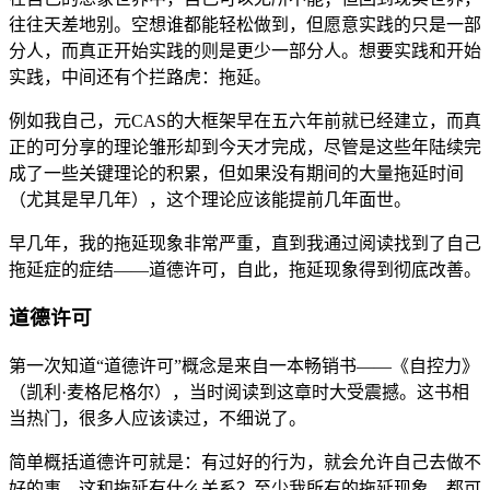
往往天差地别。空想谁都能轻松做到，但愿意实践的只是一部
分人，而真正开始实践的则是更少一部分人。想要实践和开始
实践，中间还有个拦路虎：拖延。
例如我自己，元CAS的大框架早在五六年前就已经建立，而真
正的可分享的理论雏形却到今天才完成，尽管是这些年陆续完
成了一些关键理论的积累，但如果没有期间的大量拖延时间
（尤其是早几年），这个理论应该能提前几年面世。
早几年，我的拖延现象非常严重，直到我通过阅读找到了自己
拖延症的症结——道德许可，自此，拖延现象得到彻底改善。
道德许可
第一次知道“道德许可”概念是来自一本畅销书——《自控力》
（凯利·麦格尼格尔），当时阅读到这章时大受震撼。这书相
当热门，很多人应该读过，不细说了。
简单概括道德许可就是：有过好的行为，就会允许自己去做不
好的事。这和拖延有什么关系？至少我所有的拖延现象，都可