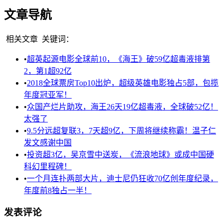
文章导航
相关文章
关键词：
•
超英起源电影全球前10，《海王》破59亿超毒液排第
2，第1超92亿
•
2018全球票房Top10出炉，超级英雄电影独占5部，包揽
年度冠亚军！
•
众国产烂片助攻，海王26天19亿超毒液，全球破52亿！
太强了
•
9.5分远超复联3，7天超9亿，下周将继续称霸！温子仁
发文感谢中国
•
投资超3亿，吴京雪中送炭，《流浪地球》或成中国硬
科幻里程碑！
•
一个月连扑两部大片，迪士尼仍狂收70亿创年度纪录，
年度前8独占一半！
发表评论