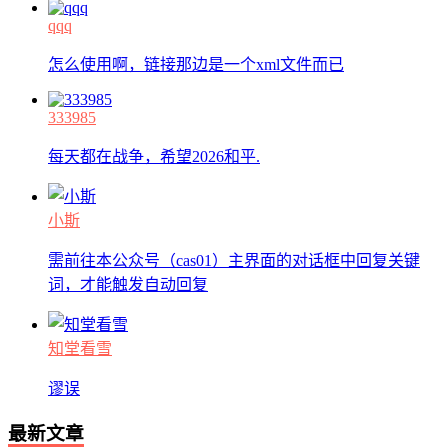
qqq
怎么使用啊，链接那边是一个xml文件而已
333985
每天都在战争，希望2026和平.
小斯
需前往本公众号（cas01）主界面的对话框中回复关键
词，才能触发自动回复
知堂看雪
谬误
最新文章