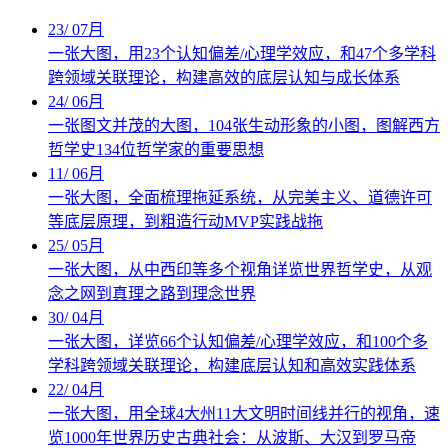
23
/
07月
一张大图，用23个认知偏差/心理学效应，和47个多学科
跨领域关联理论，构建高效的底层认知与成长体系
24
/
06月
一张图文并茂的大图，104张生动形象的小图，图解西方
哲学史134位哲学家的重要思想
11
/
06月
一张大图，全面梳理拖延系统，从完美主义、道德许可
等底层原理，到粗造行动MVP实践战拖
25
/
05月
一张大图，从中西印等多个视角详览世界哲学史，从观
念之网到真理之路到理念世界
30
/
04月
一张大图，详览66个认知偏差/心理学效应，和100个多
学科跨领域关联理论，构建底层认知和高效实践体系
22
/
04月
一张大图，用全球4大州11大文明时间线并行的视角，速
览1000年世界历史古典社会：从波斯、大汉到罗马帝