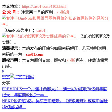
本文地址：
https://cas01.com/4103.html
公 众 号 ：
注意两个号的区别，
小斯想
（OneNote为主）；
cas01
（知识管理理论及
实践）。
温馨提示：
本站发布的压缩包如需密码解压，若无特别说明，
密码统一为：
cas01.com
版权声明：
本文为原创文章，版权归
小斯
所有，转载请保留
出处。
0
赞赏
分享：
PREVIOUS:
一个月连扑两部大片，迪士尼仍狂收70亿创年度
纪录，年度前8独占一半！
NEXT:
投资超3亿，吴京雪中送炭，《流浪地球》或成中国硬
科幻里程碑！