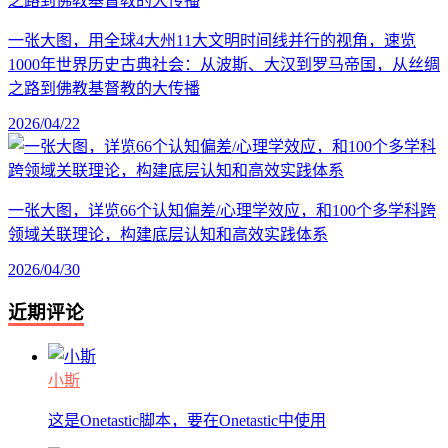
一张大图，用全球4大州11大文明时间线并行的视角，速览
1000年世界历史古典社会：从波斯、大汉到罗马帝国，从丝绸
之路到佛教基督教的大传播
2026/04/22
一张大图，详览66个认知偏差/心理学效应，和100个多学科跨
领域关联理论，构建底层认知和高效实践体系
2026/04/30
近期评论
小斯
这是Onetastic脚本，要在Onetastic中使用