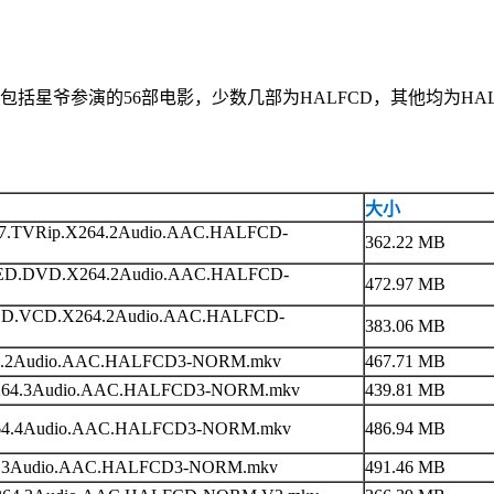
括星爷参演的56部电影，少数几部为HALFCD，其他均为HALF
大小
987.TVRip.X264.2Audio.AAC.HALFCD-
362.22 MB
UBBED.DVD.X264.2Audio.AAC.HALFCD-
472.97 MB
BED.VCD.X264.2Audio.AAC.HALFCD-
383.06 MB
.X264.2Audio.AAC.HALFCD3-NORM.mkv
467.71 MB
D.X264.3Audio.AAC.HALFCD3-NORM.mkv
439.81 MB
X264.4Audio.AAC.HALFCD3-NORM.mkv
486.94 MB
264.3Audio.AAC.HALFCD3-NORM.mkv
491.46 MB