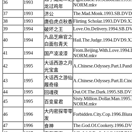
36
1993
NORM.mkv
龙过鸡年
37
1993
The.Mad.Monk.1993.SB.DV
济公
38
1993
Flirting Scholar.1993.DV
唐伯虎点秋香
39
1994
Love.On.Delivery.1994.S
破坏之王
九品芝麻官之
40
1994
Hail.The.Judge.1994.DVD
白面包青天
From.Beijing.With.Love.19
41
1994
国产凌凌漆
NORM.mkv
大话西游之月
42
1995
A.Chinese.Odyssey.Part.I.Pan
光宝盒
大话西之游仙
43
1995
A.Chinese.Odyssey.Part.II.Cin
履奇缘
44
1995
Out.Of.The.Dark.1995.SB
回魂夜
Sixty.Million.Dollar.Man.1
45
1995
百变星君
NORM.mkv
大内密探零零
46
1996
Forbidden.City.Cop.1996.B
发
47
1996
The.God.Of.Cookery.1996
食神