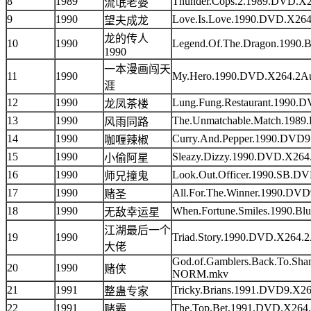
8
1989
Thunder.Cops.2.1989.DVD
流氓老婆
9
1990
Love.Is.Love.1990.DVD.X
望夫成龙
龙的传人
10
1990
Legend.Of.The.Dragon.199
1990
一本漫画闯天
11
1990
My.Hero.1990.DVD.X264.
涯
12
1990
Lung.Fung.Restaurant.199
龙凤茶楼
13
1990
The.Unmatchable.Match.1
风雨同路
14
1990
Curry.And.Pepper.1990.D
咖喱辣椒
15
1990
Sleazy.Dizzy.1990.DVD.X
小偷阿星
16
1990
Look.Out.Officer.1990.SB
师兄撞鬼
17
1990
All.For.The.Winner.1990.
赌圣
18
1990
When.Fortune.Smiles.1990
无敌幸运星
江湖最后一个
19
1990
Triad.Story.1990.DVD.X26
大佬
God.of.Gamblers.Back.To.S
20
1990
赌侠
NORM.mkv
21
1991
Tricky.Brians.1991.DVD9.
整蛊专家
22
1991
The.Top.Bet.1991.DVD.X2
赌霸