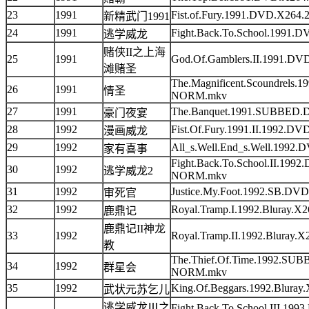
23
1991
Fist.of.Fury.1991.DVD.X2
新精武门1991
24
1991
Fight.Back.To.School.199
逃学威龙
赌侠II之上海
25
1991
God.Of.Gamblers.II.1991.
滩赌圣
The.Magnificent.Scoundrel
26
1991
情圣
NORM.mkv
27
1991
The.Banquet.1991.SUBBE
豪门夜宴
28
1992
Fist.Of.Fury.1991.II.199
漫画威龙
29
1992
All_s.Well.End_s.Well.19
家有喜事
Fight.Back.To.School.II.1
30
1992
逃学威龙2
NORM.mkv
31
1992
Justice.My.Foot.1992.SB.
审死官
32
1992
Royal.Tramp.I.1992.Blura
鹿鼎记
鹿鼎记II神龙
33
1992
Royal.Tramp.II.1992.Blur
教
The.Thief.Of.Time.1992.S
34
1992
群星会
NORM.mkv
35
1992
King.Of.Beggars.1992.Blu
武状元苏乞儿
逃学威龙Ⅲ之
Fight.Back.To.School.III.