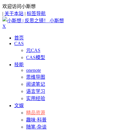
欢迎访问小斯想
|
关于本站
|
标签导航
小斯想
X
首页
CAS
元CAS
CAS模型
技能
onenote
思维导图
阅读笔记
语言学习
实用经验
文娱
精品资源
趣味·科普
随笔·杂谈