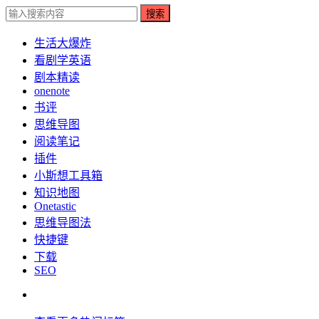
搜索
生活大爆炸
看剧学英语
剧本精读
onenote
书评
思维导图
阅读笔记
插件
小斯想工具箱
知识地图
Onetastic
思维导图法
快捷键
下载
SEO