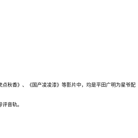
虎点秋香》、《国产凌凌漆》等影片中，均是平田广明为星爷配
导评音轨。