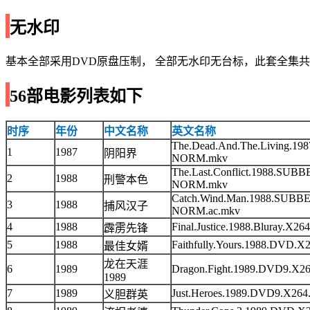
无水印
基本全部采用DVD原盘压制， 全部无水印无台标，此套全集共包
56部电影列表如下
时序
年份
中文名称
英文名称
The.Dead.And.The.Living.1
1
1987
阴阳界
NORM.mkv
The.Last.Conflict.1988.S
2
1988
刑警本色
NORM.mkv
Catch.Wind.Man.1988.SUB
3
1988
捕风汉子
NORM.ac.mkv
4
1988
Final.Justice.1988.Bluray
霹雳先锋
5
1988
Faithfully.Yours.1988.DV
最佳女婿
龙在天涯
6
1989
Dragon.Fight.1989.DVD9.
1989
7
1989
Just.Heroes.1989.DVD9.X
义胆群英