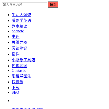
搜索
生活大爆炸
看剧学英语
剧本精读
onenote
书评
思维导图
阅读笔记
插件
小斯想工具箱
知识地图
Onetastic
思维导图法
快捷键
下载
SEO