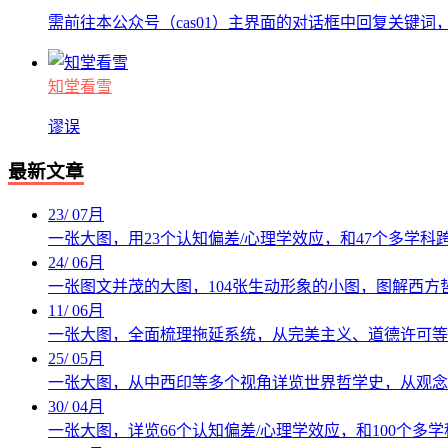
需前往本公众号（cas01）主界面的对话框中回复关键词
知堂看雪
谬误
最新文章
23
/
07月
一张大图，用23个认知偏差/心理学效应，和47个多学
24
/
06月
一张图文并茂的大图，104张生动形象的小图，图解西方
11
/
06月
一张大图，全面梳理拖延系统，从完美主义、道德许可等
25
/
05月
一张大图，从中西印等多个视角详览世界哲学史，从观念
30
/
04月
一张大图，详览66个认知偏差/心理学效应，和100个