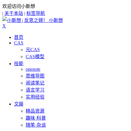
欢迎访问小斯想
|
关于本站
|
标签导航
小斯想
X
首页
CAS
元CAS
CAS模型
技能
onenote
思维导图
阅读笔记
语言学习
实用经验
文娱
精品资源
趣味·科普
随笔·杂谈