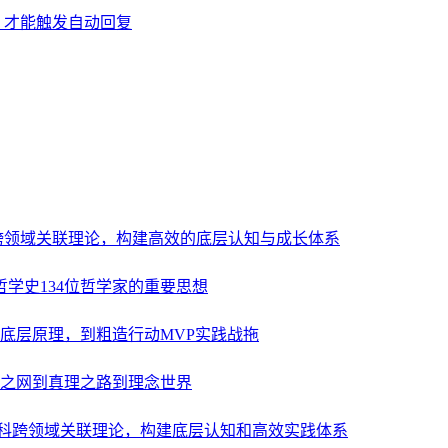
，才能触发自动回复
科跨领域关联理论，构建高效的底层认知与成长体系
哲学史134位哲学家的重要思想
底层原理，到粗造行动MVP实践战拖
之网到真理之路到理念世界
多学科跨领域关联理论，构建底层认知和高效实践体系