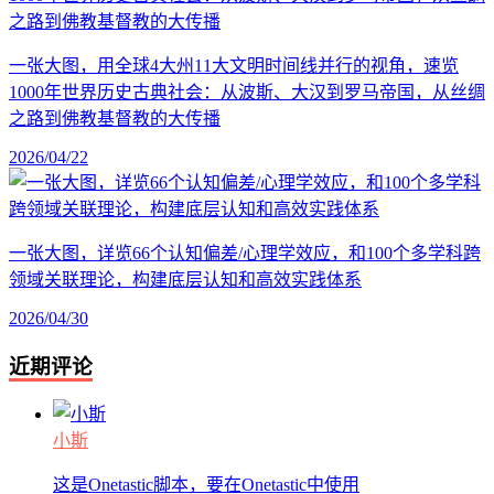
一张大图，用全球4大州11大文明时间线并行的视角，速览
1000年世界历史古典社会：从波斯、大汉到罗马帝国，从丝绸
之路到佛教基督教的大传播
2026/04/22
一张大图，详览66个认知偏差/心理学效应，和100个多学科跨
领域关联理论，构建底层认知和高效实践体系
2026/04/30
近期评论
小斯
这是Onetastic脚本，要在Onetastic中使用