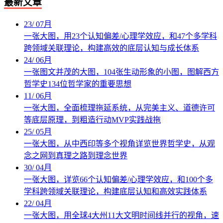
最新文章
23
/
07月
一张大图，用23个认知偏差/心理学效应，和47个多学科
跨领域关联理论，构建高效的底层认知与成长体系
24
/
06月
一张图文并茂的大图，104张生动形象的小图，图解西方
哲学史134位哲学家的重要思想
11
/
06月
一张大图，全面梳理拖延系统，从完美主义、道德许可
等底层原理，到粗造行动MVP实践战拖
25
/
05月
一张大图，从中西印等多个视角详览世界哲学史，从观
念之网到真理之路到理念世界
30
/
04月
一张大图，详览66个认知偏差/心理学效应，和100个多
学科跨领域关联理论，构建底层认知和高效实践体系
22
/
04月
一张大图，用全球4大州11大文明时间线并行的视角，速