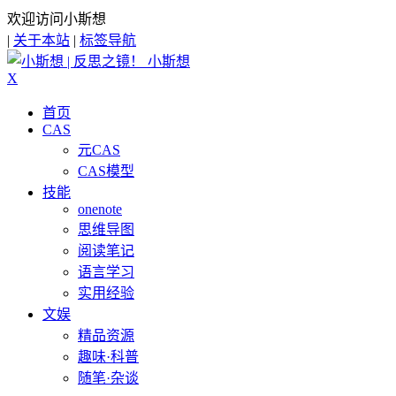
欢迎访问小斯想
|
关于本站
|
标签导航
小斯想
X
首页
CAS
元CAS
CAS模型
技能
onenote
思维导图
阅读笔记
语言学习
实用经验
文娱
精品资源
趣味·科普
随笔·杂谈