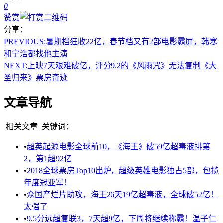
0
赞赏
分享：
PREVIOUS:
暑期档狂收22亿，春节档又有2部电影霸屏，韩寒
和宁浩都找他主演
NEXT:
上映7天艰难破亿，评分9.2的《风雨咒》无法复制《大
圣归来》票房奇迹
文章导航
相关文章
关键词：
•
超英起源电影全球前10，《海王》破59亿超毒液排第
2，第1超92亿
•
2018全球票房Top10出炉，超级英雄电影独占5部，包揽
年度冠亚军！
•
众国产烂片助攻，海王26天19亿超毒液，全球破52亿！
太强了
•
9.5分远超复联3，7天超9亿，下周将继续称霸！温子仁