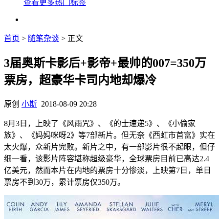
查看更多热门标签
首页
>
随笔杂谈
> 正文
3届奥斯卡影后+影帝+最帅的007=350万
票房，超豪华卡司内地却爆冷
原创
小斯
2018-08-09 20:28
8月3日，上映了《风雨咒》、《的士速递5》、《小偷家
族》、《妈妈咪呀2》等7部新片。但无奈《西虹市首富》实在
太火爆，众新片完败。新片之中，有一部影片很不起眼，但仔
细一看，该影片阵容堪称超级豪华，全球票房目前已高达2.4
亿美元，然而本片在内地的票房十分惨淡，上映第7日，单日
票房不到30万，累计票房仅350万。