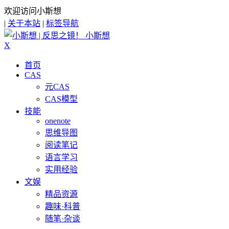
欢迎访问小斯想
|
关于本站
|
标签导航
小斯想
X
首页
CAS
元CAS
CAS模型
技能
onenote
思维导图
阅读笔记
语言学习
实用经验
文娱
精品资源
趣味·科普
随笔·杂谈