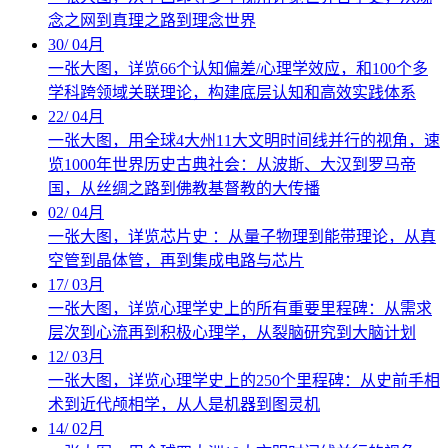
念之网到真理之路到理念世界
30
/
04月
一张大图，详览66个认知偏差/心理学效应，和100个多
学科跨领域关联理论，构建底层认知和高效实践体系
22
/
04月
一张大图，用全球4大州11大文明时间线并行的视角，速
览1000年世界历史古典社会：从波斯、大汉到罗马帝
国，从丝绸之路到佛教基督教的大传播
02
/
04月
一张大图，详览芯片史 ：从量子物理到能带理论，从真
空管到晶体管，再到集成电路与芯片
17
/
03月
一张大图，详览心理学史上的所有重要里程碑：从需求
层次到心流再到积极心理学，从裂脑研究到大脑计划
12
/
03月
一张大图，详览心理学史上的250个里程碑：从史前手相
术到近代颅相学，从人是机器到图灵机
14
/
02月