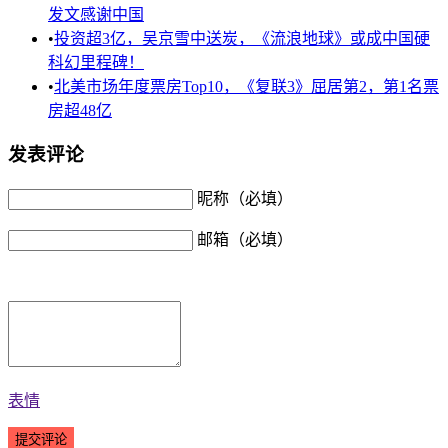
发文感谢中国
•
投资超3亿，吴京雪中送炭，《流浪地球》或成中国硬
科幻里程碑！
•
北美市场年度票房Top10，《复联3》屈居第2，第1名票
房超48亿
发表评论
昵称（必填）
邮箱（必填）
表情