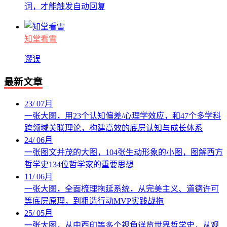
词，才能触发自动回复
知堂看雪
谬误
最新文章
23
/
07月
一张大图，用23个认知偏差/心理学效应，和47个多学科
跨领域关联理论，构建高效的底层认知与成长体系
24
/
06月
一张图文并茂的大图，104张生动形象的小图，图解西方
哲学史134位哲学家的重要思想
11
/
06月
一张大图，全面梳理拖延系统，从完美主义、道德许可
等底层原理，到粗造行动MVP实践战拖
25
/
05月
一张大图，从中西印等多个视角详览世界哲学史，从观