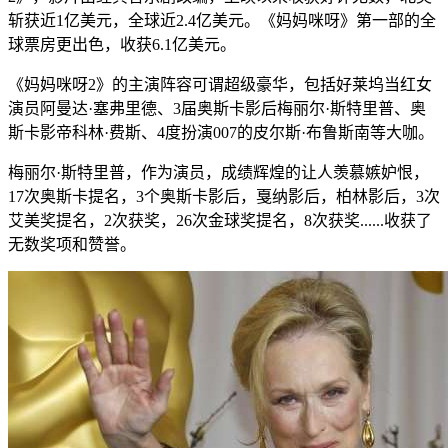
斩获近1亿美元，全球近2.4亿美元。《妈妈咪呀》第一部的全
球票房更出色，收获6.1亿美元。
《妈妈咪呀2》的主演阵容可谓超级豪华，包括好莱坞当红女
演员阿曼达·塞弗里德、3届奥斯卡影后梅丽尔·斯特里普、奥
斯卡影帝科林·费斯、4度扮演007的皮尔斯·布鲁斯南等大咖。
梅丽尔·斯特里普，作为演员，成绩辉煌的让人羡慕嫉妒恨，
17次奥斯卡提名，3个奥斯卡影后，戛纳影后，柏林影后，3次
艾美奖提名，2次获奖，26次金球奖提名，8次获奖......收获了
无数奖项和赞誉。