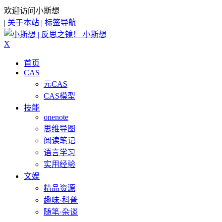
欢迎访问小斯想
|
关于本站
|
标签导航
小斯想
X
首页
CAS
元CAS
CAS模型
技能
onenote
思维导图
阅读笔记
语言学习
实用经验
文娱
精品资源
趣味·科普
随笔·杂谈