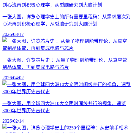
一张大图，详览心理学史上的所有重要里程碑：从需求层次到
心流再到积极心理学，从裂脑研究到大脑计划
2026/03/17
一张大图，详览芯片史 ：从量子物理到能带理论，从真空管
到晶体管，再到集成电路与芯片
2026/04/02
一张大图，用全球四大洲10大文明时间线并行的视角，速览
3000年世界历史古代史
2026/02/14