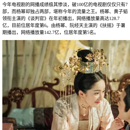
今年电视剧的网播成绩极其惨淡，破100亿的电视剧仅仅只有7
部，而杨幂却独占两部，堪称今年的流量之王。杨幂、黄子韬
领衔主演的《谈判官》在年初播出，网络播放量高达128.7
亿，目前位居年度第6。由杨幂、阮经天主演的《扶摇》于暑
期播出，网络播放量142.7亿，位居年度第5名。