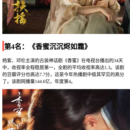
第4名：《香蜜沉沉烬如霜》
杨紫、邓伦主演的古装神话剧《香蜜》在电视台播出的34天
中，收视率全程稳居第一，全剧的平均收视率高达1.3。该剧
的豆瓣评分也高达7.7分，这是今年热播剧中极其罕见的高分
了。该剧网播量144.6亿，年度第4。