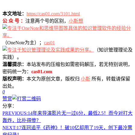
本文地址：
https://cas01.com/3101.html
公 众 号 ：
注意两个号的区别，
小斯想
（OneNote为主）；
cas01
（知识管理理论及
实践）。
温馨提示：
本站发布的压缩包如需密码解压，若无特别说明，
密码统一为：
cas01.com
版权声明：
本文为原创文章，版权归
小斯
所有，转载请保留
出处。
0
赞赏
分享：
PREVIOUS:
14年来导演影片无一过6分，最低2.5！而今对打大
轰炸，比扑得惨？
NEXT:
17连冠追平《药神》！破10亿却用了19天，创下最冷票
房纪录！