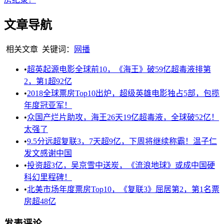
文章导航
相关文章
关键词：
网播
•
超英起源电影全球前10，《海王》破59亿超毒液排第
2，第1超92亿
•
2018全球票房Top10出炉，超级英雄电影独占5部，包揽
年度冠亚军！
•
众国产烂片助攻，海王26天19亿超毒液，全球破52亿！
太强了
•
9.5分远超复联3，7天超9亿，下周将继续称霸！温子仁
发文感谢中国
•
投资超3亿，吴京雪中送炭，《流浪地球》或成中国硬
科幻里程碑！
•
北美市场年度票房Top10，《复联3》屈居第2，第1名票
房超48亿
发表评论