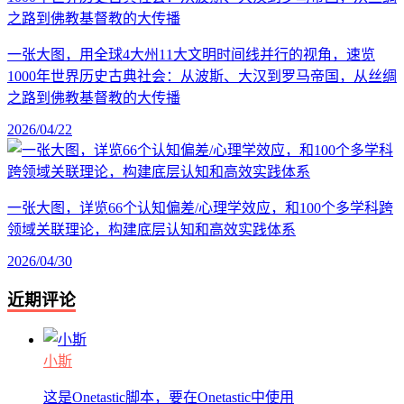
一张大图，用全球4大州11大文明时间线并行的视角，速览
1000年世界历史古典社会：从波斯、大汉到罗马帝国，从丝绸
之路到佛教基督教的大传播
2026/04/22
一张大图，详览66个认知偏差/心理学效应，和100个多学科跨
领域关联理论，构建底层认知和高效实践体系
2026/04/30
近期评论
小斯
这是Onetastic脚本，要在Onetastic中使用