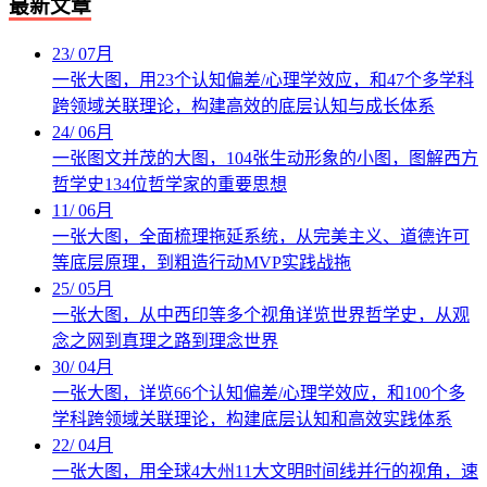
最新文章
23
/
07月
一张大图，用23个认知偏差/心理学效应，和47个多学科
跨领域关联理论，构建高效的底层认知与成长体系
24
/
06月
一张图文并茂的大图，104张生动形象的小图，图解西方
哲学史134位哲学家的重要思想
11
/
06月
一张大图，全面梳理拖延系统，从完美主义、道德许可
等底层原理，到粗造行动MVP实践战拖
25
/
05月
一张大图，从中西印等多个视角详览世界哲学史，从观
念之网到真理之路到理念世界
30
/
04月
一张大图，详览66个认知偏差/心理学效应，和100个多
学科跨领域关联理论，构建底层认知和高效实践体系
22
/
04月
一张大图，用全球4大州11大文明时间线并行的视角，速