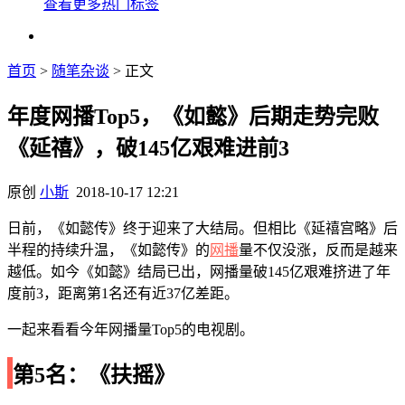
查看更多热门标签
首页
>
随笔杂谈
> 正文
年度网播Top5，《如懿》后期走势完败
《延禧》，破145亿艰难进前3
原创
小斯
2018-10-17 12:21
日前，《如懿传》终于迎来了大结局。但相比《延禧宫略》后
半程的持续升温，《如懿传》的
网播
量不仅没涨，反而是越来
越低。如今《如懿》结局已出，网播量破145亿艰难挤进了年
度前3，距离第1名还有近37亿差距。
一起来看看今年网播量Top5的电视剧。
第5名：《扶摇》