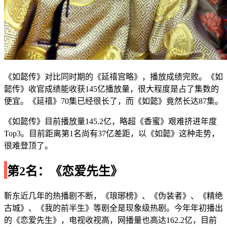
《如懿传》对比同时期的《延禧宫略》，播放成绩完败。《如
懿传》收官成绩能收获145亿播放量，很大程度是占了集数的
便宜。《延禧》70集已经很长了，而《如懿》竟然长达87集。
《如懿传》目前播放量145.2亿，略超《香蜜》艰难挤进年度
Top3。目前距离第1名尚有37亿差距，以《如懿》这种走势，
很难登顶了。
第2名：《恋爱先生》
靳东近几年的热播剧不断，《琅琊榜》、《伪装者》、《精绝
古城》、《我的前半生》等剧全是现象级热剧。今年年初播出
的《恋爱先生》，电视收视高，网播量也高达162.2亿，目前