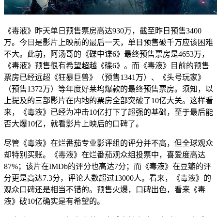
《毒液》昨天单日预售票房高达930万，截至昨日预售3400
万。今日是影片上映前的最后一天，单日预售破千万应该困难
不大。此前，阿汤哥的《碟中谍6》最终预售票房是4653万，
《毒液》预售很有希望超越《碟6》。而《毒液》目前的预售
票房已经远超《狂暴巨兽》（预售1341万）、《头号玩家》
（预售1372万）等年度好莱坞爆款的最终预售票房。须知，以
上提及的三部影片在内地的票房全部突破了10亿大关。这样看
来，《毒液》已经为冲击10亿打下了超强的基础，至于最后能
否大爆10亿，就看影片上映后的口碑了。
尽管《毒液》在烂番茄专业影评组的评分并不高，但全球观众
却特别买账。《毒液》在烂番茄观众组投票中，喜爱度高达
87%；该片在IMDb的评分也高达7分；而《毒液》在豆瓣的评
分更是高达7.3分，评论人数超过13000人。看来，《毒液》的
观众口碑还是相当不错的。预售火爆，口碑出色，看来《毒
液》破10亿确实是有希望的。