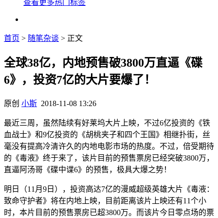
查看更多热门标签
首页
>
随笔杂谈
> 正文
全球38亿，内地预售破3800万直逼《碟
6》，投资7亿的大片要爆了！
原创
小斯
2018-11-08 13:26
最近三周，虽然陆续有好莱坞大片上映，不过6亿投资的《铁
血战士》和9亿投资的《胡桃夹子和四个王国》相继扑街，丝
毫没有提高冷清许久的内地电影市场的热度。不过，倍受期待
的《毒液》终于来了，该片目前的预售票房已经突破3800万，
直逼阿汤哥《碟中谍6》的预售，极具大爆之势！
明日（11月9日），投资高达7亿的漫威超级英雄大片《毒液：
致命守护者》将在内地上映，目前距离该片上映还有11个小
时，本片目前的预售票房已超3800万。而该片今日零点场的票