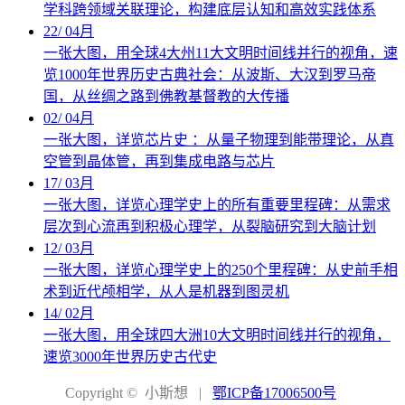
学科跨领域关联理论，构建底层认知和高效实践体系
22
/
04月
一张大图，用全球4大州11大文明时间线并行的视角，速
览1000年世界历史古典社会：从波斯、大汉到罗马帝
国，从丝绸之路到佛教基督教的大传播
02
/
04月
一张大图，详览芯片史 ：从量子物理到能带理论，从真
空管到晶体管，再到集成电路与芯片
17
/
03月
一张大图，详览心理学史上的所有重要里程碑：从需求
层次到心流再到积极心理学，从裂脑研究到大脑计划
12
/
03月
一张大图，详览心理学史上的250个里程碑：从史前手相
术到近代颅相学，从人是机器到图灵机
14
/
02月
一张大图，用全球四大洲10大文明时间线并行的视角，
速览3000年世界历史古代史
Copyright © 小斯想
|
鄂ICP备17006500号