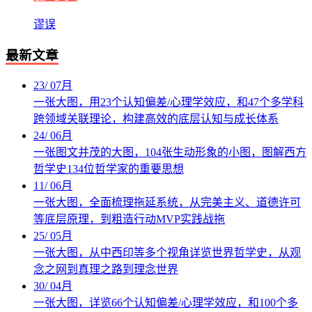
谬误
最新文章
23
/
07月
一张大图，用23个认知偏差/心理学效应，和47个多学科
跨领域关联理论，构建高效的底层认知与成长体系
24
/
06月
一张图文并茂的大图，104张生动形象的小图，图解西方
哲学史134位哲学家的重要思想
11
/
06月
一张大图，全面梳理拖延系统，从完美主义、道德许可
等底层原理，到粗造行动MVP实践战拖
25
/
05月
一张大图，从中西印等多个视角详览世界哲学史，从观
念之网到真理之路到理念世界
30
/
04月
一张大图，详览66个认知偏差/心理学效应，和100个多