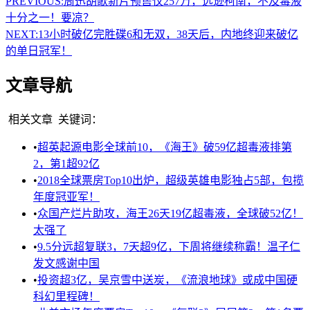
PREVIOUS:
周迅胡歌新片预售仅257万，远逊柯南，不及毒液
十分之一！要凉？
NEXT:
13小时破亿完胜碟6和无双，38天后，内地终迎来破亿
的单日冠军！
文章导航
相关文章
关键词：
•
超英起源电影全球前10，《海王》破59亿超毒液排第
2，第1超92亿
•
2018全球票房Top10出炉，超级英雄电影独占5部，包揽
年度冠亚军！
•
众国产烂片助攻，海王26天19亿超毒液，全球破52亿！
太强了
•
9.5分远超复联3，7天超9亿，下周将继续称霸！温子仁
发文感谢中国
•
投资超3亿，吴京雪中送炭，《流浪地球》或成中国硬
科幻里程碑！