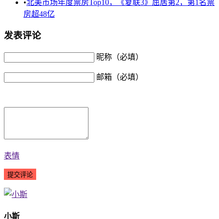
•
北美市场年度票房Top10，《复联3》屈居第2，第1名票
房超48亿
发表评论
昵称（必填）
邮箱（必填）
表情
小斯