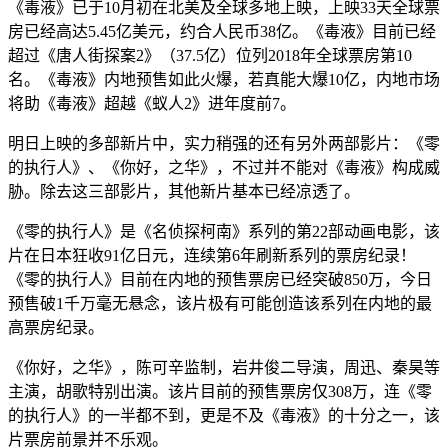
《毒液》已于10月初在北美及全球多地上映，上映33天全球票
房已经高达5.45亿美元，约合人民币38亿。《毒液》目前已经
超过《唐人街探案2》（37.5亿）位列2018年全球票房第10
名。《毒液》内地预售如此火爆，若真能大爆10亿，内地市场
将助《毒液》超越《蚁人2》进年度前7。
明日上映的多部新片中，实力稍强的还有另外两部影片：《零
的执行人》、《你好，之华》，不过并不能对《毒液》构成威
胁。除去这三部影片，其他新片基本已经凉透了。
《零的执行人》是《名侦探柯南》系列的第22部动画电影，该
片在日本狂收91亿日元，连续第6年刷新系列的票房纪录！
《零的执行人》目前在内地的预售票房已经突破850万，今日
预售破1千万毫无悬念，该片极有可能创造该系列在内地的最
高票房纪录。
《你好，之华》，陈可辛监制，岩井俊二导演，周迅、秦昊等
主演，胡歌特别出演。该片目前的预售票房仅308万，连《零
的执行人》的一半都不到，更是不及《毒液》的十分之一，该
片票房前景并不乐观。