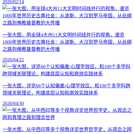
2026/02/14
一张大图，用全球4大州11大文明时间线并行的视角，速览
1000年世界历史古典社会：从波斯、大汉到罗马帝国，从丝绸
之路到佛教基督教的大传播
2026/04/22
一张大图，详览66个认知偏差/心理学效应，和100个多学科跨
领域关联理论，构建底层认知和高效实践体系
2026/04/30
一张大图，从中西印等多个视角详览世界哲学史，从观念之网