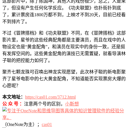
这部影片中，除了陈国坤，其他人的戏份极少，总之，人是来
了，但没有产生任何化学反应。《功夫联盟》也扑街扑到底
了，累计票房连1800万都不到，上映才不到20天，目前已经看
不到排片了。
不过《冒牌搭档》和《功夫联盟》不同，在《冒牌搭档》这部
影片里，星爷的这些经典配角都是主要演员，而且在戏中的人
物设定也是“黄金配角”，和演员在现实中的身份一致，还是挺
有发挥空间的。这些黄金配角的演技已无需置疑，就看导演林
子聪的把控能力如何了。
聚齐七颗龙珠可召唤出神龙实现愿望，此次林子聪的新电影聚
齐了星爷电影中的七大黄金配角，不知道能否实现票房大爆的
心愿呢？
本文地址：
https://cas01.com/3712.html
公 众 号 ：
注意两个号的区别，
小斯想
（OneNote为主）；
cas01