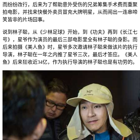
而纷纷改行，后来为了帮助意外受伤的兄弟筹集手术费而重聚
拍电影，并找来快餐外卖员冒充大牌明星，从而闹出一连串啼
笑皆非的片场囧事。
说到林子聪，从《少林足球》开始，到《功夫》再到《长江七
号》，星爷作为演员的最后三部电影里全有林子聪的身影。而
后来拍摄《美人鱼》时，星爷多次邀请林子聪来做该片的执行
导演，林子聪在一年之内推了星爷三次，最后才答应。《美人
鱼》后来狂收近34亿，作为执行导演的林子聪也是有功劳的。