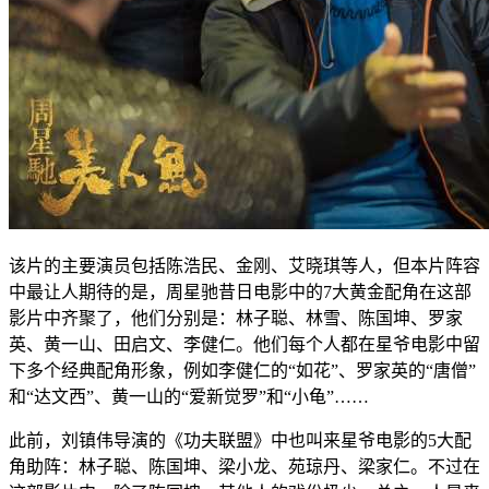
该片的主要演员包括陈浩民、金刚、艾晓琪等人，但本片阵容
中最让人期待的是，周星驰昔日电影中的7大黄金配角在这部
影片中齐聚了，他们分别是：林子聪、林雪、陈国坤、罗家
英、黄一山、田启文、李健仁。他们每个人都在星爷电影中留
下多个经典配角形象，例如李健仁的“如花”、罗家英的“唐僧”
和“达文西”、黄一山的“爱新觉罗”和“小龟”……
此前，刘镇伟导演的《功夫联盟》中也叫来星爷电影的5大配
角助阵：林子聪、陈国坤、梁小龙、苑琼丹、梁家仁。不过在