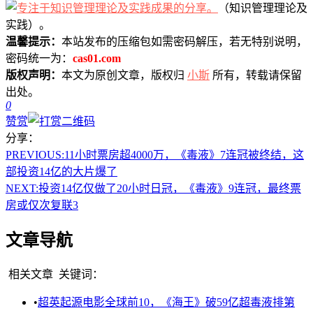
（知识管理理论及
实践）。
温馨提示：
本站发布的压缩包如需密码解压，若无特别说明，
密码统一为：
cas01.com
版权声明：
本文为原创文章，版权归
小斯
所有，转载请保留
出处。
0
赞赏
分享：
PREVIOUS:
11小时票房超4000万，《毒液》7连冠被终结，这
部投资14亿的大片爆了
NEXT:
投资14亿仅做了20小时日冠，《毒液》9连冠，最终票
房或仅次复联3
文章导航
相关文章
关键词：
•
超英起源电影全球前10，《海王》破59亿超毒液排第