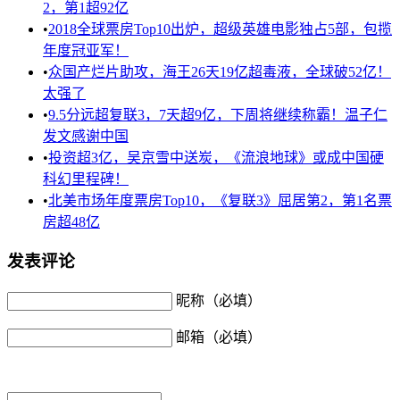
2，第1超92亿
•
2018全球票房Top10出炉，超级英雄电影独占5部，包揽
年度冠亚军！
•
众国产烂片助攻，海王26天19亿超毒液，全球破52亿！
太强了
•
9.5分远超复联3，7天超9亿，下周将继续称霸！温子仁
发文感谢中国
•
投资超3亿，吴京雪中送炭，《流浪地球》或成中国硬
科幻里程碑！
•
北美市场年度票房Top10，《复联3》屈居第2，第1名票
房超48亿
发表评论
昵称（必填）
邮箱（必填）