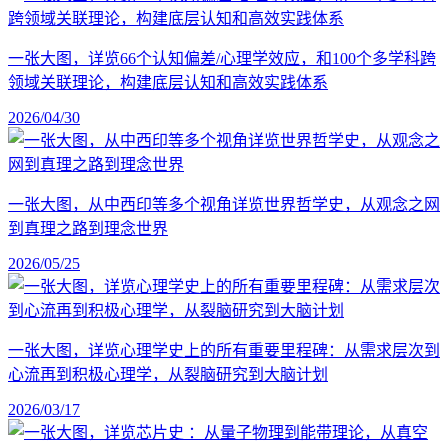
一张大图，详览66个认知偏差/心理学效应，和100个多学科跨
领域关联理论，构建底层认知和高效实践体系
2026/04/30
一张大图，从中西印等多个视角详览世界哲学史，从观念之网
到真理之路到理念世界
2026/05/25
一张大图，详览心理学史上的所有重要里程碑：从需求层次到
心流再到积极心理学，从裂脑研究到大脑计划
2026/03/17