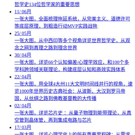
哲学史134位哲学家的重要思想
11
/
06月
一张大图，全面梳理拖延系统，从完美主义、道德许可
等底层原理，到粗造行动MVP实践战拖
25
/
05月
一张大图，从中西印等多个视角详览世界哲学史，从观
念之网到真理之路到理念世界
30
/
04月
一张大图，详览66个认知偏差/心理学效应，和100个多
学科跨领域关联理论，构建底层认知和高效实践体系
22
/
04月
一张大图，用全球4大州11大文明时间线并行的视角，速
览1000年世界历史古典社会：从波斯、大汉到罗马帝
国，从丝绸之路到佛教基督教的大传播
02
/
04月
一张大图，详览芯片史 ：从量子物理到能带理论，从真
空管到晶体管，再到集成电路与芯片
17
/
03月
一张大图，详览心理学史上的所有重要里程碑：从需求