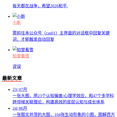
每天都在战争，希望2026和平.
小斯
需前往本公众号（cas01）主界面的对话框中回复关键
词，才能触发自动回复
知堂看雪
谬误
最新文章
23
/
07月
一张大图，用23个认知偏差/心理学效应，和47个多学科
跨领域关联理论，构建高效的底层认知与成长体系
24
/
06月
一张图文并茂的大图，104张生动形象的小图，图解西方