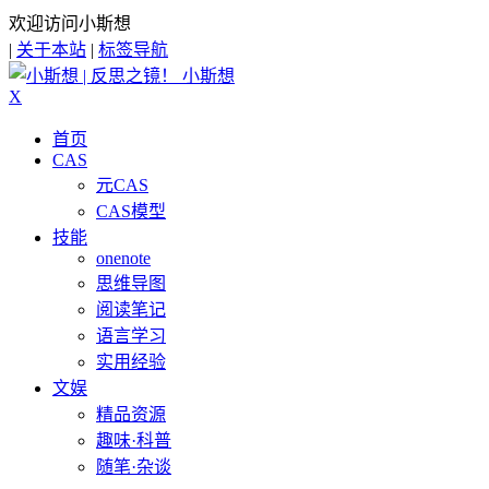
欢迎访问小斯想
|
关于本站
|
标签导航
小斯想
X
首页
CAS
元CAS
CAS模型
技能
onenote
思维导图
阅读笔记
语言学习
实用经验
文娱
精品资源
趣味·科普
随笔·杂谈