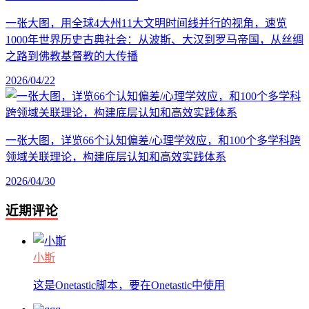
一张大图，用全球4大州11大文明时间线并行的视角，速览
1000年世界历史古典社会：从波斯、大汉到罗马帝国，从丝绸
之路到佛教基督教的大传播
2026/04/22
一张大图，详览66个认知偏差/心理学效应，和100个多学科跨
领域关联理论，构建底层认知和高效实践体系
2026/04/30
近期评论
小斯
这是Onetastic脚本，要在Onetastic中使用