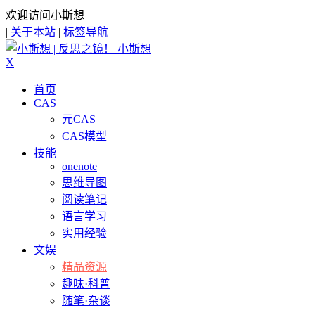
欢迎访问小斯想
|
关于本站
|
标签导航
小斯想
X
首页
CAS
元CAS
CAS模型
技能
onenote
思维导图
阅读笔记
语言学习
实用经验
文娱
精品资源
趣味·科普
随笔·杂谈