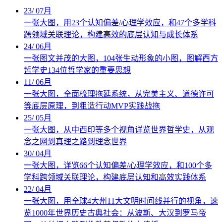
23
/
07月
一张大图，用23个认知偏差/心理学效应，和47个多学科
跨领域关联理论，构建高效的底层认知与成长体系
24
/
06月
一张图文并茂的大图，104张生动形象的小图，图解西方
哲学史134位哲学家的重要思想
11
/
06月
一张大图，全面梳理拖延系统，从完美主义、道德许可
等底层原理，到粗造行动MVP实践战拖
25
/
05月
一张大图，从中西印等多个视角详览世界哲学史，从观
念之网到真理之路到理念世界
30
/
04月
一张大图，详览66个认知偏差/心理学效应，和100个多
学科跨领域关联理论，构建底层认知和高效实践体系
22
/
04月
一张大图，用全球4大州11大文明时间线并行的视角，速
览1000年世界历史古典社会：从波斯、大汉到罗马帝