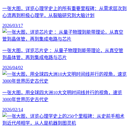
一张大图，详览心理学史上的所有重要里程碑：从需求层次到
心流再到积极心理学，从裂脑研究到大脑计划
2026/03/17
一张大图，详览芯片史 ：从量子物理到能带理论，从真空管
到晶体管，再到集成电路与芯片
2026/04/02
一张大图，用全球四大洲10大文明时间线并行的视角，速览
3000年世界历史古代史
2026/02/14