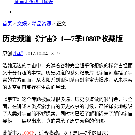
查看更多热门标签
首页
>
文娱
>
精品资源
> 正文
历史频道《宇宙》1—7季1080P收藏版
原创
小斯
2017-10-04 18:19
浩翰无边的宇宙中，充满着各种完全超乎你想像的稀奇古怪而
又十分有趣的事情。历史频道的系列纪录片《宇宙》囊括了宇
宙的方方面面，从太阳系到银河系再到宇宙大爆炸，从未探索
的太空到可能存在生命的星球...
《宇宙》这个专题被做过很多遍，历史频道做的很出色，很全
面。在讲述人类探索宇宙的历史故事的时候，严谨详实地叙说
了人类对宇宙的不懈探索，同时将已经了解和尚未了解的宇宙
奥秘一一展现出来，真的秉承了历史频道的传统。
此版本为
1080P
，适合收藏。以下是1—7季的目录：