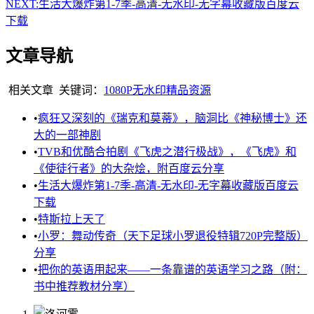
NEXT:
生活大爆炸第1-7季-高清-无水印-无字幕收藏版百度云
下载
文章导航
相关文章
关键词：
1080P
无水印
精品资源
•
疯狂又深刻的《瑞克和莫蒂》，脑洞比《神秘博士》还
大的一部神剧
•
TVB和优酷合拍剧《飞虎之潜行极战》，《飞虎》和
《使徒行者》的大杂烩，附百度云分享
•
生活大爆炸第1-7季-高清-无水印-无字幕收藏版百度云
下载
•
特斯拉上天了
•
小罗：舞动传奇（天下足球小罗退役特辑720P完整版）
分享
•
把你的英语用起来——一条靠谱的英语学习之路（附：
书中推荐教材分享）