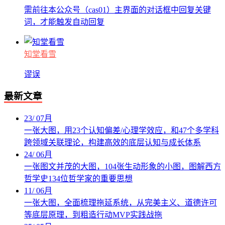
需前往本公众号（cas01）主界面的对话框中回复关键
词，才能触发自动回复
知堂看雪
谬误
最新文章
23
/
07月
一张大图，用23个认知偏差/心理学效应，和47个多学科
跨领域关联理论，构建高效的底层认知与成长体系
24
/
06月
一张图文并茂的大图，104张生动形象的小图，图解西方
哲学史134位哲学家的重要思想
11
/
06月
一张大图，全面梳理拖延系统，从完美主义、道德许可
等底层原理，到粗造行动MVP实践战拖