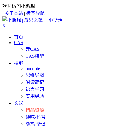
欢迎访问小斯想
|
关于本站
|
标签导航
小斯想
X
首页
CAS
元CAS
CAS模型
技能
onenote
思维导图
阅读笔记
语言学习
实用经验
文娱
精品资源
趣味·科普
随笔·杂谈