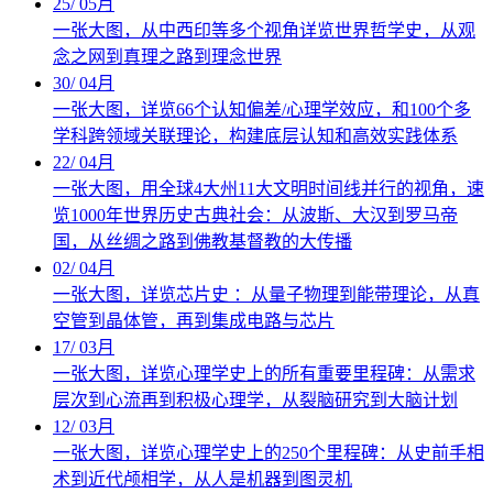
25
/
05月
一张大图，从中西印等多个视角详览世界哲学史，从观
念之网到真理之路到理念世界
30
/
04月
一张大图，详览66个认知偏差/心理学效应，和100个多
学科跨领域关联理论，构建底层认知和高效实践体系
22
/
04月
一张大图，用全球4大州11大文明时间线并行的视角，速
览1000年世界历史古典社会：从波斯、大汉到罗马帝
国，从丝绸之路到佛教基督教的大传播
02
/
04月
一张大图，详览芯片史 ：从量子物理到能带理论，从真
空管到晶体管，再到集成电路与芯片
17
/
03月
一张大图，详览心理学史上的所有重要里程碑：从需求
层次到心流再到积极心理学，从裂脑研究到大脑计划
12
/
03月
一张大图，详览心理学史上的250个里程碑：从史前手相
术到近代颅相学，从人是机器到图灵机