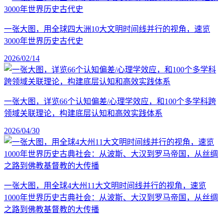
一张大图，用全球四大洲10大文明时间线并行的视角，速览
3000年世界历史古代史
2026/02/14
一张大图，详览66个认知偏差/心理学效应，和100个多学科跨
领域关联理论，构建底层认知和高效实践体系
2026/04/30
一张大图，用全球4大州11大文明时间线并行的视角，速览
1000年世界历史古典社会：从波斯、大汉到罗马帝国，从丝绸
之路到佛教基督教的大传播