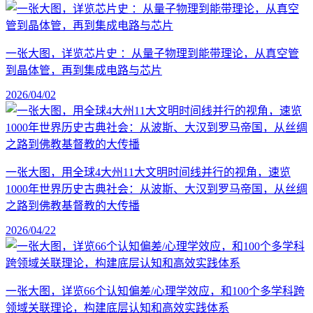
一张大图，详览芯片史 ：从量子物理到能带理论，从真空管
到晶体管，再到集成电路与芯片
2026/04/02
一张大图，用全球4大州11大文明时间线并行的视角，速览
1000年世界历史古典社会：从波斯、大汉到罗马帝国，从丝绸
之路到佛教基督教的大传播
2026/04/22
一张大图，详览66个认知偏差/心理学效应，和100个多学科跨
领域关联理论，构建底层认知和高效实践体系