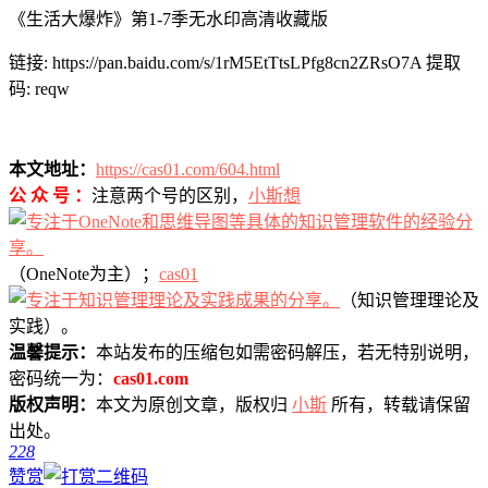
《生活大爆炸》第1-7季无水印高清收藏版
链接: https://pan.baidu.com/s/1rM5EtTtsLPfg8cn2ZRsO7A 提取
码: reqw
本文地址：
https://cas01.com/604.html
公 众 号 ：
注意两个号的区别，
小斯想
（OneNote为主）；
cas01
（知识管理理论及
实践）。
温馨提示：
本站发布的压缩包如需密码解压，若无特别说明，
密码统一为：
cas01.com
版权声明：
本文为原创文章，版权归
小斯
所有，转载请保留
出处。
228
赞赏