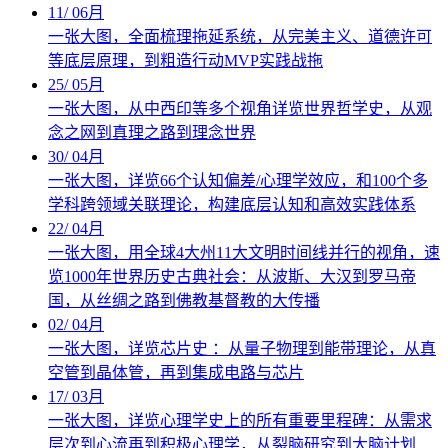
11
/
06月
一张大图，全面梳理拖延系统，从完美主义、道德许可
等底层原理，到粗造行动MVP实践战拖
25
/
05月
一张大图，从中西印等多个视角详览世界哲学史，从观
念之网到真理之路到理念世界
30
/
04月
一张大图，详览66个认知偏差/心理学效应，和100个多
学科跨领域关联理论，构建底层认知和高效实践体系
22
/
04月
一张大图，用全球4大州11大文明时间线并行的视角，速
览1000年世界历史古典社会：从波斯、大汉到罗马帝
国，从丝绸之路到佛教基督教的大传播
02
/
04月
一张大图，详览芯片史 ：从量子物理到能带理论，从真
空管到晶体管，再到集成电路与芯片
17
/
03月
一张大图，详览心理学史上的所有重要里程碑：从需求
层次到心流再到积极心理学，从裂脑研究到大脑计划