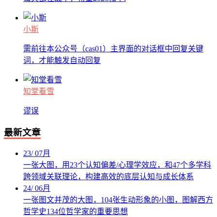
小斯
需前往本公众号（cas01）主界面的对话框中回复关键
词，才能触发自动回复
知堂看雪
谬误
最新文章
23
/
07月
一张大图，用23个认知偏差/心理学效应，和47个多学科
跨领域关联理论，构建高效的底层认知与成长体系
24
/
06月
一张图文并茂的大图，104张生动形象的小图，图解西方
哲学史134位哲学家的重要思想