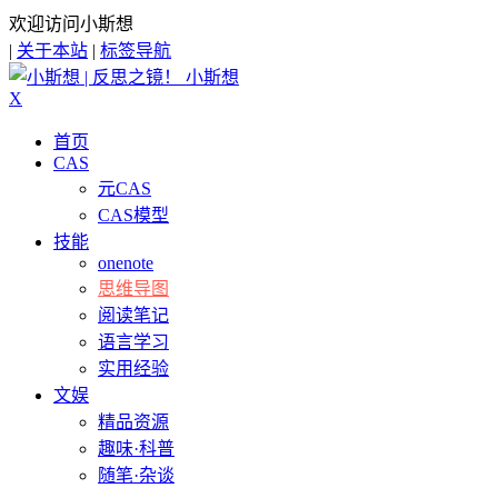
欢迎访问小斯想
|
关于本站
|
标签导航
小斯想
X
首页
CAS
元CAS
CAS模型
技能
onenote
思维导图
阅读笔记
语言学习
实用经验
文娱
精品资源
趣味·科普
随笔·杂谈