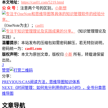
本文地址：
https://cas01.com/5219.html
公 众 号 ：
注意两个号的区别，
小斯想
（OneNote为主）；
cas01
（知识管理理论及
实践）。
温馨提示：
本站发布的压缩包如需密码解压，若无特别说明，
密码统一为：
cas01.com
版权声明：
本文为原创文章，版权归
小斯
所有，转载请保留
出处。
3
赞赏
分享：
PREVIOUS:
CAS阅读方法，思维导图知识体系
NEXT:
《时间管理：如何充分利用你的24小时》，全书分章思
维导图
文章导航