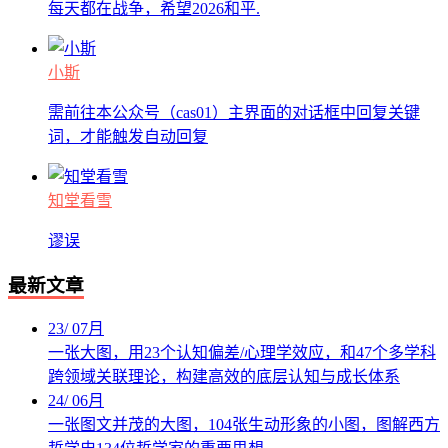
每天都在战争，希望2026和平.
小斯
需前往本公众号（cas01）主界面的对话框中回复关键
词，才能触发自动回复
知堂看雪
谬误
最新文章
23
/
07月
一张大图，用23个认知偏差/心理学效应，和47个多学科
跨领域关联理论，构建高效的底层认知与成长体系
24
/
06月
一张图文并茂的大图，104张生动形象的小图，图解西方