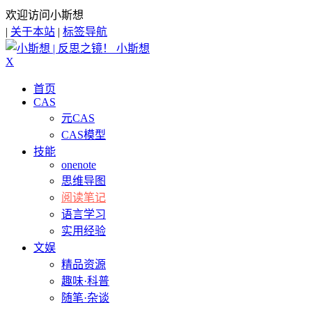
欢迎访问小斯想
|
关于本站
|
标签导航
小斯想
X
首页
CAS
元CAS
CAS模型
技能
onenote
思维导图
阅读笔记
语言学习
实用经验
文娱
精品资源
趣味·科普
随笔·杂谈