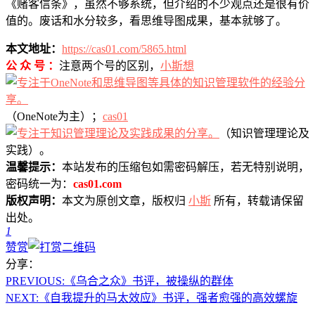
《赌客信条》，虽然不够系统，但介绍的不少观点还是很有价
值的。废话和水分较多，看思维导图成果，基本就够了。
本文地址：
https://cas01.com/5865.html
公 众 号 ：
注意两个号的区别，
小斯想
（OneNote为主）；
cas01
（知识管理理论及
实践）。
温馨提示：
本站发布的压缩包如需密码解压，若无特别说明，
密码统一为：
cas01.com
版权声明：
本文为原创文章，版权归
小斯
所有，转载请保留
出处。
1
赞赏
分享：
PREVIOUS:
《乌合之众》书评，被操纵的群体
NEXT:
《自我提升的马太效应》书评，强者愈强的高效螺旋