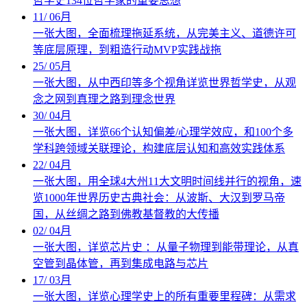
哲学史134位哲学家的重要思想
11
/
06月
一张大图，全面梳理拖延系统，从完美主义、道德许可
等底层原理，到粗造行动MVP实践战拖
25
/
05月
一张大图，从中西印等多个视角详览世界哲学史，从观
念之网到真理之路到理念世界
30
/
04月
一张大图，详览66个认知偏差/心理学效应，和100个多
学科跨领域关联理论，构建底层认知和高效实践体系
22
/
04月
一张大图，用全球4大州11大文明时间线并行的视角，速
览1000年世界历史古典社会：从波斯、大汉到罗马帝
国，从丝绸之路到佛教基督教的大传播
02
/
04月
一张大图，详览芯片史 ：从量子物理到能带理论，从真
空管到晶体管，再到集成电路与芯片
17
/
03月
一张大图，详览心理学史上的所有重要里程碑：从需求