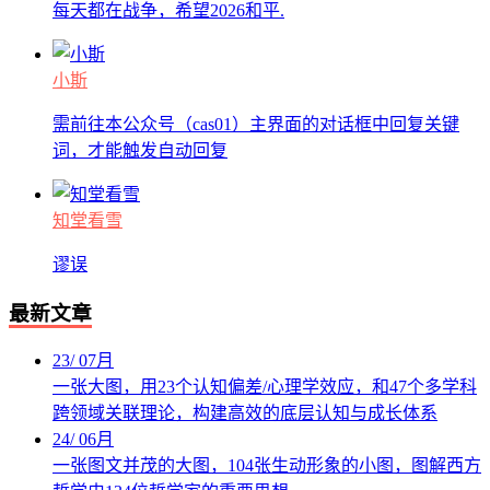
每天都在战争，希望2026和平.
小斯
需前往本公众号（cas01）主界面的对话框中回复关键
词，才能触发自动回复
知堂看雪
谬误
最新文章
23
/
07月
一张大图，用23个认知偏差/心理学效应，和47个多学科
跨领域关联理论，构建高效的底层认知与成长体系
24
/
06月
一张图文并茂的大图，104张生动形象的小图，图解西方