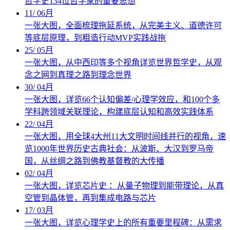
哲学史134位哲学家的重要思想
11
/
06月
一张大图，全面梳理拖延系统，从完美主义、道德许可
等底层原理，到粗造行动MVP实践战拖
25
/
05月
一张大图，从中西印等多个视角详览世界哲学史，从观
念之网到真理之路到理念世界
30
/
04月
一张大图，详览66个认知偏差/心理学效应，和100个多
学科跨领域关联理论，构建底层认知和高效实践体系
22
/
04月
一张大图，用全球4大州11大文明时间线并行的视角，速
览1000年世界历史古典社会：从波斯、大汉到罗马帝
国，从丝绸之路到佛教基督教的大传播
02
/
04月
一张大图，详览芯片史 ：从量子物理到能带理论，从真
空管到晶体管，再到集成电路与芯片
17
/
03月
一张大图，详览心理学史上的所有重要里程碑：从需求