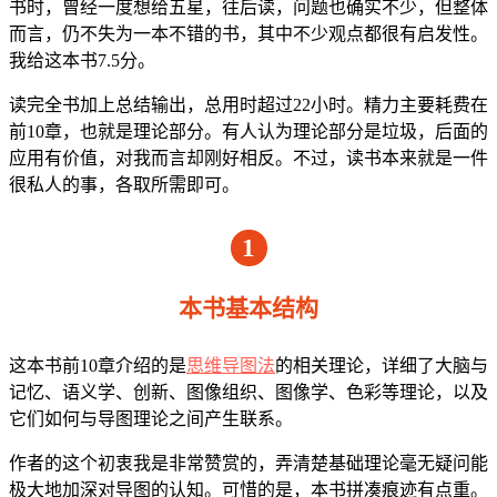
书时，曾经一度想给五星，往后读，问题也确实不少，但整体
而言，仍不失为一本不错的书，其中不少观点都很有启发性。
我给这本书7.5分。
读完全书加上总结输出，总用时超过22小时。精力主要耗费在
前10章，也就是理论部分。有人认为理论部分是垃圾，后面的
应用有价值，对我而言却刚好相反。不过，读书本来就是一件
很私人的事，各取所需即可。
1
本书基本结构
这本书前10章介绍的是
思维导图法
的相关理论，详细了大脑与
记忆、语义学、创新、图像组织、图像学、色彩等理论，以及
它们如何与导图理论之间产生联系。
作者的这个初衷我是非常赞赏的，弄清楚基础理论毫无疑问能
极大地加深对导图的认知。可惜的是，本书拼凑痕迹有点重。