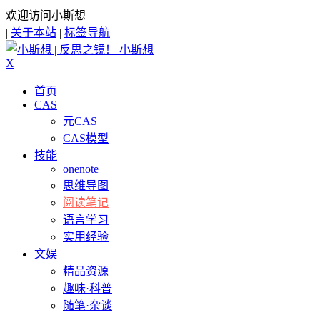
欢迎访问小斯想
|
关于本站
|
标签导航
小斯想
X
首页
CAS
元CAS
CAS模型
技能
onenote
思维导图
阅读笔记
语言学习
实用经验
文娱
精品资源
趣味·科普
随笔·杂谈