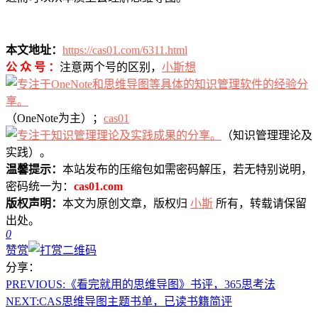
本文地址：
https://cas01.com/6311.html
公 众 号 ：
注意两个号的区别，
小斯想
（OneNote为主）；
cas01
（知识管理理论及
实践）。
温馨提示：
本站发布的压缩包如需密码解压，若无特别说明，
密码统一为：
cas01.com
版权声明：
本文为原创文章，版权归
小斯
所有，转载请保留
出处。
0
赞赏
分享：
PREVIOUS:
《看完就用的思维导图》书评，365思考法
NEXT:
CAS思维导图主题书单，已读书籍简评