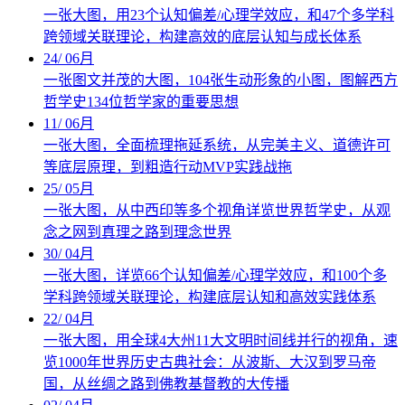
一张大图，用23个认知偏差/心理学效应，和47个多学科
跨领域关联理论，构建高效的底层认知与成长体系
24
/
06月
一张图文并茂的大图，104张生动形象的小图，图解西方
哲学史134位哲学家的重要思想
11
/
06月
一张大图，全面梳理拖延系统，从完美主义、道德许可
等底层原理，到粗造行动MVP实践战拖
25
/
05月
一张大图，从中西印等多个视角详览世界哲学史，从观
念之网到真理之路到理念世界
30
/
04月
一张大图，详览66个认知偏差/心理学效应，和100个多
学科跨领域关联理论，构建底层认知和高效实践体系
22
/
04月
一张大图，用全球4大州11大文明时间线并行的视角，速
览1000年世界历史古典社会：从波斯、大汉到罗马帝
国，从丝绸之路到佛教基督教的大传播