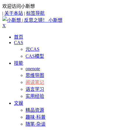
欢迎访问小斯想
|
关于本站
|
标签导航
小斯想
X
首页
CAS
元CAS
CAS模型
技能
onenote
思维导图
阅读笔记
语言学习
实用经验
文娱
精品资源
趣味·科普
随笔·杂谈