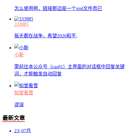
怎么使用啊，链接那边是一个xml文件而已
333985
每天都在战争，希望2026和平.
小斯
需前往本公众号（cas01）主界面的对话框中回复关键
词，才能触发自动回复
知堂看雪
谬误
最新文章
23
/
07月