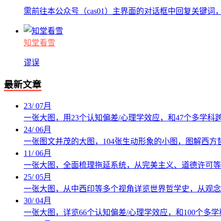
需前往本公众号（cas01）主界面的对话框中回复关键词
知堂看雪
谬误
最新文章
23
/
07月
一张大图，用23个认知偏差/心理学效应，和47个多学
24
/
06月
一张图文并茂的大图，104张生动形象的小图，图解西方
11
/
06月
一张大图，全面梳理拖延系统，从完美主义、道德许可等
25
/
05月
一张大图，从中西印等多个视角详览世界哲学史，从观念
30
/
04月
一张大图，详览66个认知偏差/心理学效应，和100个