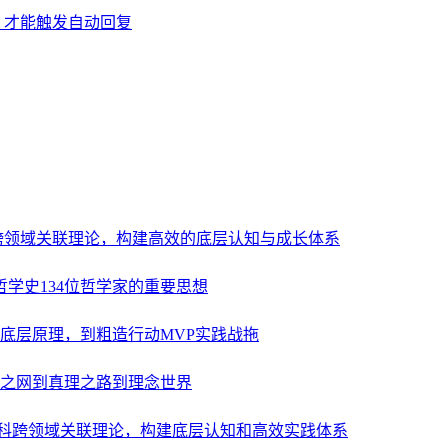
，才能触发自动回复
科跨领域关联理论，构建高效的底层认知与成长体系
哲学史134位哲学家的重要思想
底层原理，到粗造行动MVP实践战拖
之网到真理之路到理念世界
多学科跨领域关联理论，构建底层认知和高效实践体系