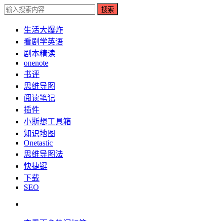
搜索
生活大爆炸
看剧学英语
剧本精读
onenote
书评
思维导图
阅读笔记
插件
小斯想工具箱
知识地图
Onetastic
思维导图法
快捷键
下载
SEO