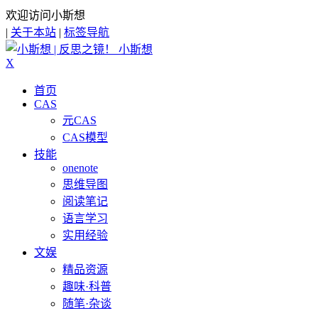
欢迎访问小斯想
|
关于本站
|
标签导航
小斯想
X
首页
CAS
元CAS
CAS模型
技能
onenote
思维导图
阅读笔记
语言学习
实用经验
文娱
精品资源
趣味·科普
随笔·杂谈