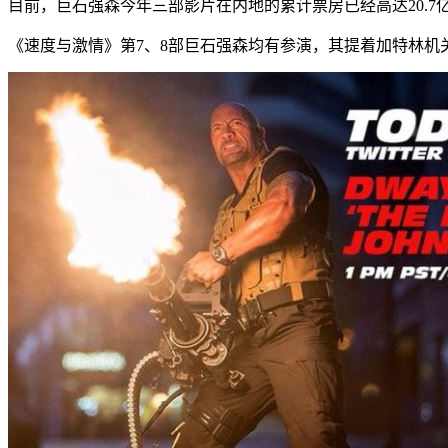
目前，巨石强森今年三部影片在内地的累计票房已经高达20.7
《速度与激情》第7、8部巨石强森均有参演，其提着加特林机