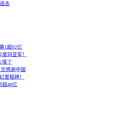
追击
1超92亿
揽年度冠亚军！
太强了
发文感谢中国
幻里程碑！
房超48亿