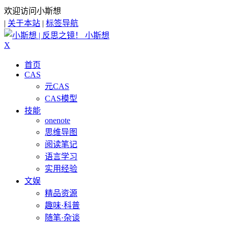
欢迎访问小斯想
|
关于本站
|
标签导航
小斯想
X
首页
CAS
元CAS
CAS模型
技能
onenote
思维导图
阅读笔记
语言学习
实用经验
文娱
精品资源
趣味·科普
随笔·杂谈