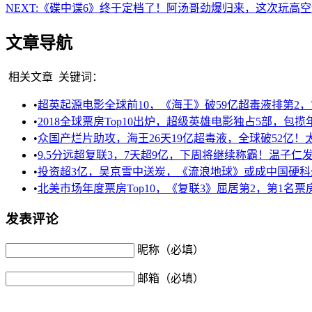
NEXT:
《碟中谍6》终于定档了！阿汤哥劲爆归来，这次玩高空
文章导航
相关文章
关键词：
•
超英起源电影全球前10，《海王》破59亿超毒液排第2，第
•
2018全球票房Top10出炉，超级英雄电影独占5部，包
•
众国产烂片助攻，海王26天19亿超毒液，全球破52亿！
•
9.5分远超复联3，7天超9亿，下周将继续称霸！温子仁
•
投资超3亿，吴京雪中送炭，《流浪地球》或成中国硬科
•
北美市场年度票房Top10，《复联3》屈居第2，第1名票
发表评论
昵称（必填）
邮箱（必填）