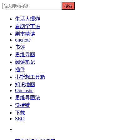
搜索
生活大爆炸
看剧学英语
剧本精读
onenote
书评
思维导图
阅读笔记
插件
小斯想工具箱
知识地图
Onetastic
思维导图法
快捷键
下载
SEO