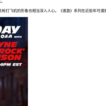
亿。
关枪打飞机的形象也相当深入人心。《速激》系列在近些年可谓是