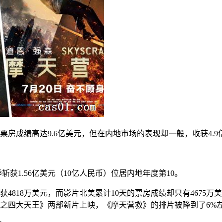
票房成绩高达9.6亿美元，但在内地市场的表现却一般，收获4.9
获1.56亿美元（10亿人民币）位居内地年度第10。
4818万美元，而影片北美累计10天的票房成绩却只有4675
之四大天王》两部新片上映，《摩天营救》的排片被降到了6%左