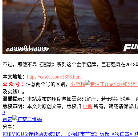
不过，即使不靠《速激》系列这个金字招牌，巨石强森在201
本文地址：
https://cas01.com/1696.html
公 众 号 ：
注意两个号的区别，
小斯想
及实践）。
温馨提示：
本站发布的压缩包如需密码解压，若无特别说明，
版权声明：
本文为原创文章，版权归
小斯
所有，转载请保留出
0
赞赏
分享：
PREVIOUS:
连续两天破3亿，《西虹市首富》远超《狄仁杰》获