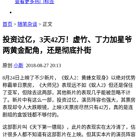
查看更多热门标签
首页
>
随笔杂谈
> 正文
投资过亿，3天42万！虚竹、丁力加星爷
两黄金配角，还是彻底扑街
原创
小斯
2018-08-27 20:13
8月24日上映了不少新片，《蚁人2：黄蜂女现身》以绝对优势
称霸单日票房，《大师兄》表现远不如《蚁人2》但还是保住
了亚军，但除去这两部，其他新片的表现几乎能被忽略不计
了。新片中有这么一部，投资过亿，演员阵容也强大，其票房
表现却令人大跌眼镜，上映3天票房尽然只有42万，真的是连
剧组的盒饭钱都不够付的。
这部影片叫《天下第一镖局》，此片的表现实在太冷清了，估
计很多人都不知道有这部影片在上映。但其实本片的演员阵容