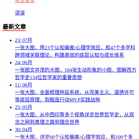
知堂看雪
谬误
最新文章
23
/
07月
一张大图，用23个认知偏差/心理学效应，和47个多学科
跨领域关联理论，构建高效的底层认知与成长体系
24
/
06月
一张图文并茂的大图，104张生动形象的小图，图解西方
哲学史134位哲学家的重要思想
11
/
06月
一张大图，全面梳理拖延系统，从完美主义、道德许可
等底层原理，到粗造行动MVP实践战拖
25
/
05月
一张大图，从中西印等多个视角详览世界哲学史，从观
念之网到真理之路到理念世界
30
/
04月
一张大图，详览66个认知偏差/心理学效应，和100个多