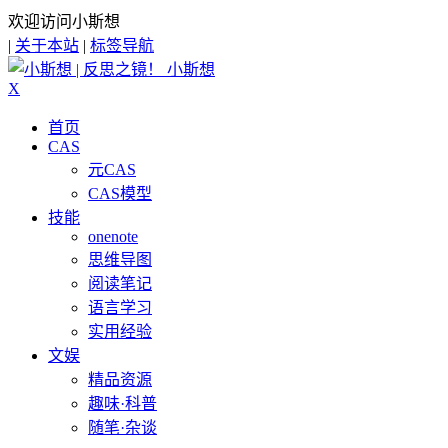
欢迎访问小斯想
|
关于本站
|
标签导航
小斯想
X
首页
CAS
元CAS
CAS模型
技能
onenote
思维导图
阅读笔记
语言学习
实用经验
文娱
精品资源
趣味·科普
随笔·杂谈