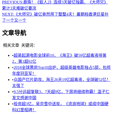
PREVIOUS:
悬殊！《蚁人2》连续3天破亿独霸，《大师兄》
累计3天难破亿要凉
NEXT:
《大师兄》破亿竟然用了整整4天！暑期档香港巨星扑
了一个又一个
文章导航
相关文章
关键词：
•
超英起源电影全球前10，《海王》破59亿超毒液排第
2，第1超92亿
•
2018全球票房Top10出炉，超级英雄电影独占5部，包揽
年度冠亚军！
•
众国产烂片助攻，海王26天19亿超毒液，全球破52亿！
太强了
•
9.5分远超复联3，7天超9亿，下周将继续称霸！温子仁
发文感谢中国
•
投资超3亿，吴京雪中送炭，《流浪地球》或成中国硬
科幻里程碑！