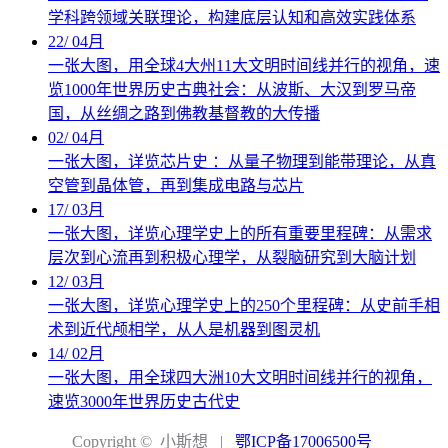
学科跨领域关联理论，构建底层认知和高效实践体系
22
/
04月
一张大图，用全球4大州11大文明时间线并行的视角，速
览1000年世界历史古典社会：从波斯、大汉到罗马帝
国，从丝绸之路到佛教基督教的大传播
02
/
04月
一张大图，详览芯片史 ：从量子物理到能带理论，从真
空管到晶体管，再到集成电路与芯片
17
/
03月
一张大图，详览心理学史上的所有重要里程碑：从需求
层次到心流再到积极心理学，从裂脑研究到大脑计划
12
/
03月
一张大图，详览心理学史上的250个里程碑：从史前手相
术到近代颅相学，从人是机器到图灵机
14
/
02月
一张大图，用全球四大洲10大文明时间线并行的视角，
速览3000年世界历史古代史
Copyright © 小斯想
|
鄂ICP备17006500号