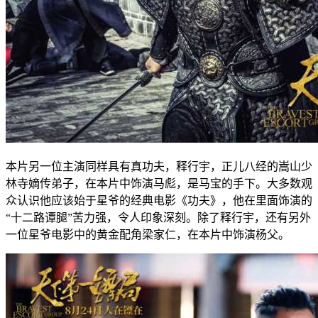
本片另一位主演同样具有真功夫，释行宇，正儿八经的嵩山少
林寺嫡传弟子，在本片中饰演马彪，是马宝的手下。大多数观
众认识他应该始于星爷的经典电影《功夫》，他在里面饰演的
“十二路谭腿”苦力强，令人印象深刻。除了释行宇，还有另外
一位星爷电影中的黄金配角梁家仁，在本片中饰演杨父。