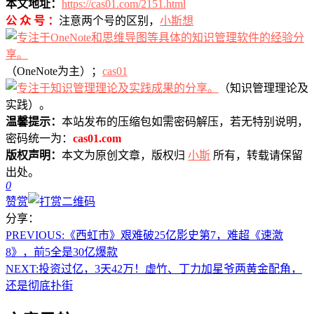
本文地址：
https://cas01.com/2151.html
公 众 号 ：
注意两个号的区别，
小斯想
（OneNote为主）；
cas01
（知识管理理论及
实践）。
温馨提示：
本站发布的压缩包如需密码解压，若无特别说明，
密码统一为：
cas01.com
版权声明：
本文为原创文章，版权归
小斯
所有，转载请保留
出处。
0
赞赏
分享：
PREVIOUS:
《西虹市》艰难破25亿影史第7，难超《速激
8》，前5全是30亿爆款
NEXT:
投资过亿，3天42万！虚竹、丁力加星爷两黄金配角，
还是彻底扑街