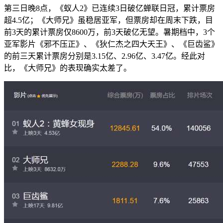
第三日晚8点，《蚁人2》已连续3日破亿蝉联日冠，累计票房
超4.5亿；《大师兄》虽稳居亚军，但票房却在周末下跌，目
前3天的累计票房仅8600万，前3天破亿无望。暑期档中，3个
亚军影片《邪不压正》、《狄仁杰之四大天王》、《巨齿鲨》
的前三天累计票房分别是3.15亿、2.96亿、3.47亿。经此对
比，《大师兄》的表现确实太差了。