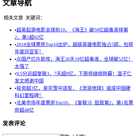
文章导航
相关文章
关键词：
•
超英起源电影全球前10，《海王》破59亿超毒液排第
2，第1超92亿
•
2018全球票房Top10出炉，超级英雄电影独占5部，包揽
年度冠亚军！
•
众国产烂片助攻，海王26天19亿超毒液，全球破52亿！
太强了
•
9.5分远超复联3，7天超9亿，下周将继续称霸！温子仁
发文感谢中国
•
投资超3亿，吴京雪中送炭，《流浪地球》或成中国硬
科幻里程碑！
•
北美市场年度票房Top10，《复联3》屈居第2，第1名票
房超48亿
发表评论