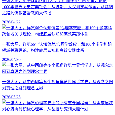
一张大图，用全球4大州11大文明时间线并行的视角，速览
1000年世界历史古典社会：从波斯、大汉到罗马帝国，从丝绸
之路到佛教基督教的大传播
2026/04/22
一张大图，详览66个认知偏差/心理学效应，和100个多学科跨
领域关联理论，构建底层认知和高效实践体系
2026/04/30
一张大图，从中西印等多个视角详览世界哲学史，从观念之网
到真理之路到理念世界
2026/05/25