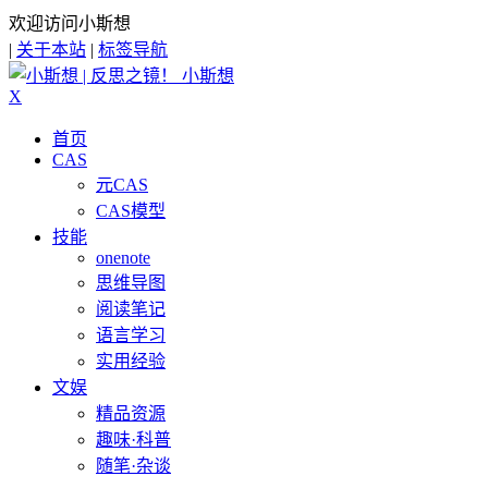
欢迎访问小斯想
|
关于本站
|
标签导航
小斯想
X
首页
CAS
元CAS
CAS模型
技能
onenote
思维导图
阅读笔记
语言学习
实用经验
文娱
精品资源
趣味·科普
随笔·杂谈