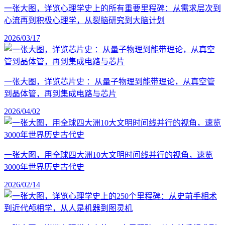
一张大图，详览心理学史上的所有重要里程碑：从需求层次到
心流再到积极心理学，从裂脑研究到大脑计划
2026/03/17
一张大图，详览芯片史 ：从量子物理到能带理论，从真空管
到晶体管，再到集成电路与芯片
2026/04/02
一张大图，用全球四大洲10大文明时间线并行的视角，速览
3000年世界历史古代史
2026/02/14