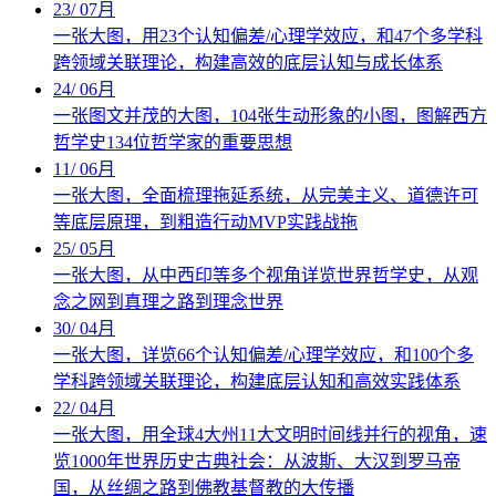
23
/
07月
一张大图，用23个认知偏差/心理学效应，和47个多学科
跨领域关联理论，构建高效的底层认知与成长体系
24
/
06月
一张图文并茂的大图，104张生动形象的小图，图解西方
哲学史134位哲学家的重要思想
11
/
06月
一张大图，全面梳理拖延系统，从完美主义、道德许可
等底层原理，到粗造行动MVP实践战拖
25
/
05月
一张大图，从中西印等多个视角详览世界哲学史，从观
念之网到真理之路到理念世界
30
/
04月
一张大图，详览66个认知偏差/心理学效应，和100个多
学科跨领域关联理论，构建底层认知和高效实践体系
22
/
04月
一张大图，用全球4大州11大文明时间线并行的视角，速
览1000年世界历史古典社会：从波斯、大汉到罗马帝
国，从丝绸之路到佛教基督教的大传播