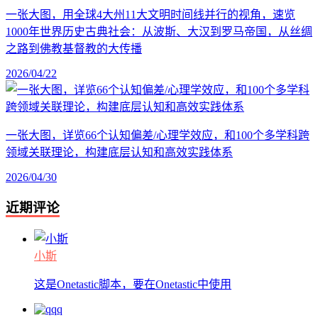
一张大图，用全球4大州11大文明时间线并行的视角，速览
1000年世界历史古典社会：从波斯、大汉到罗马帝国，从丝绸
之路到佛教基督教的大传播
2026/04/22
一张大图，详览66个认知偏差/心理学效应，和100个多学科跨
领域关联理论，构建底层认知和高效实践体系
2026/04/30
近期评论
小斯
这是Onetastic脚本，要在Onetastic中使用