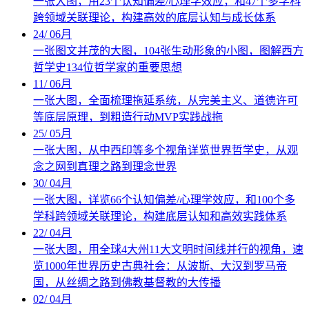
一张大图，用23个认知偏差/心理学效应，和47个多学科
跨领域关联理论，构建高效的底层认知与成长体系
24
/
06月
一张图文并茂的大图，104张生动形象的小图，图解西方
哲学史134位哲学家的重要思想
11
/
06月
一张大图，全面梳理拖延系统，从完美主义、道德许可
等底层原理，到粗造行动MVP实践战拖
25
/
05月
一张大图，从中西印等多个视角详览世界哲学史，从观
念之网到真理之路到理念世界
30
/
04月
一张大图，详览66个认知偏差/心理学效应，和100个多
学科跨领域关联理论，构建底层认知和高效实践体系
22
/
04月
一张大图，用全球4大州11大文明时间线并行的视角，速
览1000年世界历史古典社会：从波斯、大汉到罗马帝
国，从丝绸之路到佛教基督教的大传播
02
/
04月