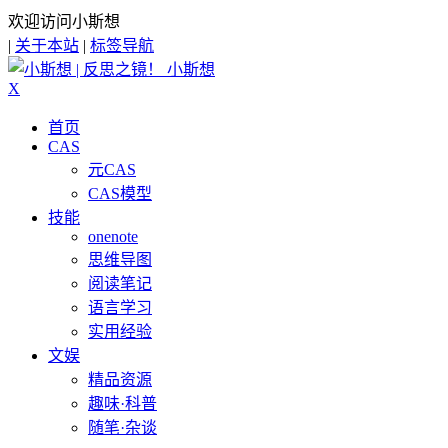
欢迎访问小斯想
|
关于本站
|
标签导航
小斯想
X
首页
CAS
元CAS
CAS模型
技能
onenote
思维导图
阅读笔记
语言学习
实用经验
文娱
精品资源
趣味·科普
随笔·杂谈