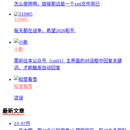
怎么使用啊，链接那边是一个xml文件而已
333985
每天都在战争，希望2026和平.
小斯
需前往本公众号（cas01）主界面的对话框中回复关键
词，才能触发自动回复
知堂看雪
谬误
最新文章
23
/
07月