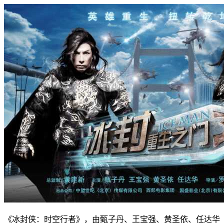
《冰封侠：时空行者》，由甄子丹、王宝强、黄圣依、任达华