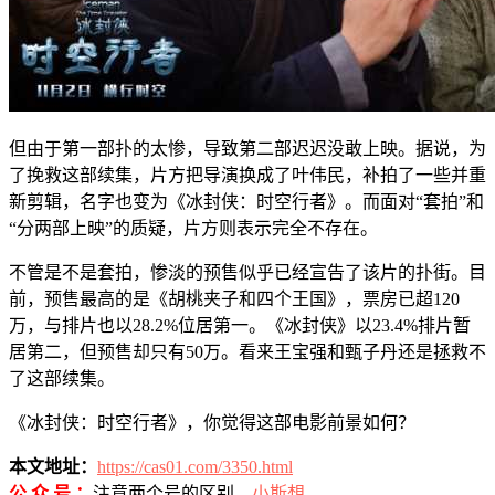
但由于第一部扑的太惨，导致第二部迟迟没敢上映。据说，为
了挽救这部续集，片方把导演换成了叶伟民，补拍了一些并重
新剪辑，名字也变为《冰封侠：时空行者》。而面对“套拍”和
“分两部上映”的质疑，片方则表示完全不存在。
不管是不是套拍，惨淡的预售似乎已经宣告了该片的扑街。目
前，预售最高的是《胡桃夹子和四个王国》，票房已超120
万，与排片也以28.2%位居第一。《冰封侠》以23.4%排片暂
居第二，但预售却只有50万。看来王宝强和甄子丹还是拯救不
了这部续集。
《冰封侠：时空行者》，你觉得这部电影前景如何？
本文地址：
https://cas01.com/3350.html
公 众 号 ：
注意两个号的区别，
小斯想