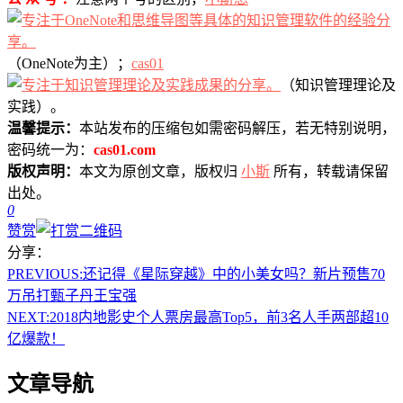
（OneNote为主）；
cas01
（知识管理理论及
实践）。
温馨提示：
本站发布的压缩包如需密码解压，若无特别说明，
密码统一为：
cas01.com
版权声明：
本文为原创文章，版权归
小斯
所有，转载请保留
出处。
0
赞赏
分享：
PREVIOUS:
还记得《星际穿越》中的小美女吗？新片预售70
万吊打甄子丹王宝强
NEXT:
2018内地影史个人票房最高Top5，前3名人手两部超10
亿爆款！
文章导航