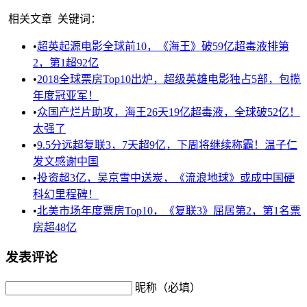
相关文章
关键词：
•
超英起源电影全球前10，《海王》破59亿超毒液排第
2，第1超92亿
•
2018全球票房Top10出炉，超级英雄电影独占5部，包揽
年度冠亚军！
•
众国产烂片助攻，海王26天19亿超毒液，全球破52亿！
太强了
•
9.5分远超复联3，7天超9亿，下周将继续称霸！温子仁
发文感谢中国
•
投资超3亿，吴京雪中送炭，《流浪地球》或成中国硬
科幻里程碑！
•
北美市场年度票房Top10，《复联3》屈居第2，第1名票
房超48亿
发表评论
昵称（必填）