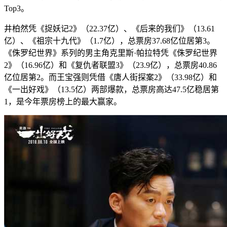
Top3。
井柏然凭《捉妖记2》（22.37亿）、《后来的我们》（13.61
亿）、《祖宗十九代》（1.7亿），总票房37.68亿位居第3。
《侏罗纪世界》系列的男主角克里斯·帕拉特凭《侏罗纪世界
2》（16.96亿）和《复仇者联盟3》（23.9亿），总票房40.86
亿位居第2。而王宝强则凭借《唐人街探案2》（33.98亿）和
《一出好戏》（13.5亿）两部爆款，总票房高达47.5亿稳居第
1，是今年票房榜上的最大赢家。