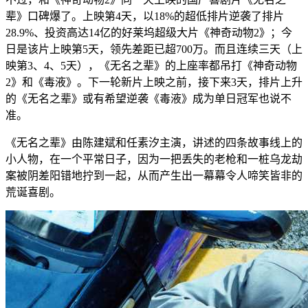
辈》口碑爆了。上映第4天，以18%的超低排片逆袭了排片
28.9%、投资高达14亿的好莱坞超级大片《神奇动物2》；今
日是该片上映第5天，领先差距已超700万。而且连续三天（上
映第3、4、5天），《无名之辈》的上座率都吊打《神奇动物
2》和《毒液》。下一轮新片上映之前，接下来3天，排片上升
的《无名之辈》或有希望逆袭《毒液》成为单日冠军也说不
准。
《无名之辈》由陈建斌和任素汐主演，讲述的四条故事线上的
小人物，在一个平常日子，因为一把丢失的老枪和一桩乌龙劫
案被阴差阳错地拧到一起，从而产生出一幕幕令人啼笑皆非的
荒诞喜剧。