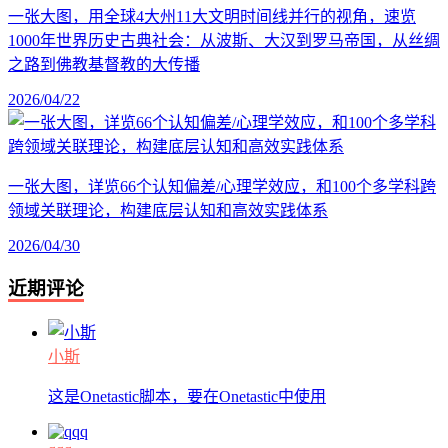
一张大图，用全球4大州11大文明时间线并行的视角，速览
1000年世界历史古典社会：从波斯、大汉到罗马帝国，从丝绸
之路到佛教基督教的大传播
2026/04/22
一张大图，详览66个认知偏差/心理学效应，和100个多学科跨
领域关联理论，构建底层认知和高效实践体系
2026/04/30
近期评论
小斯
这是Onetastic脚本，要在Onetastic中使用