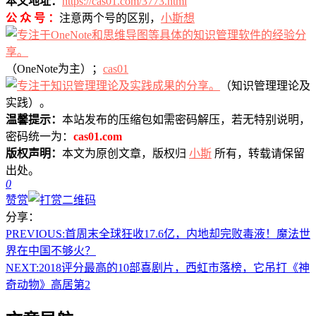
本文地址：
https://cas01.com/3773.html
公 众 号 ：
注意两个号的区别，
小斯想
（OneNote为主）；
cas01
（知识管理理论及
实践）。
温馨提示：
本站发布的压缩包如需密码解压，若无特别说明，
密码统一为：
cas01.com
版权声明：
本文为原创文章，版权归
小斯
所有，转载请保留
出处。
0
赞赏
分享：
PREVIOUS:
首周末全球狂收17.6亿，内地却完败毒液！魔法世
界在中国不够火？
NEXT:
2018评分最高的10部喜剧片，西虹市落榜，它吊打《神
奇动物》高居第2