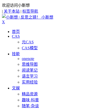
欢迎访问小斯想
|
关于本站
|
标签导航
小斯想
X
首页
CAS
元CAS
CAS模型
技能
onenote
思维导图
阅读笔记
语言学习
实用经验
文娱
精品资源
趣味·科普
随笔·杂谈