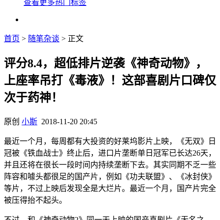
查看更多热门标签
首页
>
随笔杂谈
> 正文
评分8.4，超低排片逆袭《神奇动物》，
上座率吊打《毒液》！这部喜剧片口碑仅
次于药神！
原创
小斯
2018-11-20 20:45
最近一个月，每周都有大投资的好莱坞影片上映，《无双》日
冠被《铁血战士》终止后，进口片垄断单日冠军已长达26天，
并且还将在很长一段时间内持续垄断下去。其实同期不乏一些
阵容和噱头都很足的国产片，例如《功夫联盟》、《冰封侠》
等片，不过上映后发现全是大烂片。最近一个月，国产片完全
被压得抬不起头。
不过，和《神奇动物2》同一天上映的国产喜剧片《无名之