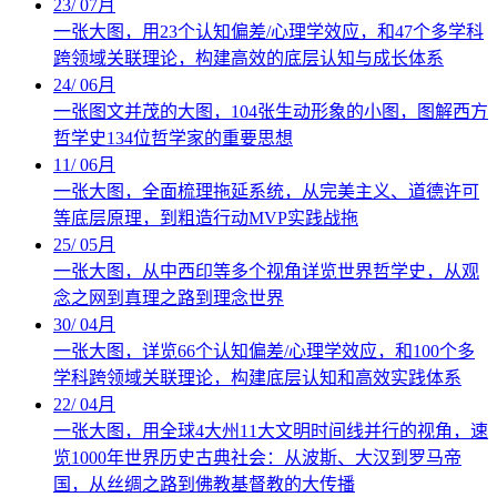
23
/
07月
一张大图，用23个认知偏差/心理学效应，和47个多学科
跨领域关联理论，构建高效的底层认知与成长体系
24
/
06月
一张图文并茂的大图，104张生动形象的小图，图解西方
哲学史134位哲学家的重要思想
11
/
06月
一张大图，全面梳理拖延系统，从完美主义、道德许可
等底层原理，到粗造行动MVP实践战拖
25
/
05月
一张大图，从中西印等多个视角详览世界哲学史，从观
念之网到真理之路到理念世界
30
/
04月
一张大图，详览66个认知偏差/心理学效应，和100个多
学科跨领域关联理论，构建底层认知和高效实践体系
22
/
04月
一张大图，用全球4大州11大文明时间线并行的视角，速
览1000年世界历史古典社会：从波斯、大汉到罗马帝
国，从丝绸之路到佛教基督教的大传播