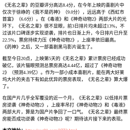
《无名之辈》的豆瓣评分高达8.4分，在今年上映的喜剧片中
仅次于徐峥的《我不是药神》（9.0分），远远高于《西虹市
首富》（6.6分）。在《毒液》和《神奇动物2》两部大片的光
环下，《无名之辈》很不显眼，前3日排片均未超过13%，不
过该片口碑逐步实现逆袭，排片也日渐上升，今日排片已升至
22.5%，票房持续力压《神奇动物2》，上座率依旧最高。
《药神》之后，又一部喜剧黑马影片诞生了。
截至今日20点，上映第5天的《无名之辈》累计票房已经成功
破亿，该片猫眼预测总票房高达4.44亿，超过了《神奇动物
2》（预测4.39亿）。作为一部小成本喜剧片，能在两大好莱
坞大片的夹击下有如此优异的票房表现，《无名之辈》算大爆
了。
在国产片几乎全军覆没的近一个月，《无名之辈》以低排片票
房逆袭《神奇动物2》，上座率吊打《神奇动物2》和《毒液》
两部大片，算是为国产片争回了一口气。《无名之辈》最终票
房能否成功逆袭《神奇动物2》呢？期待该片接下来的表现。