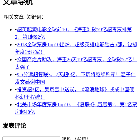
文章导航
相关文章
关键词：
•
超英起源电影全球前10，《海王》破59亿超毒液排第
2，第1超92亿
•
2018全球票房Top10出炉，超级英雄电影独占5部，包揽
年度冠亚军！
•
众国产烂片助攻，海王26天19亿超毒液，全球破52亿！
太强了
•
9.5分远超复联3，7天超9亿，下周将继续称霸！温子仁
发文感谢中国
•
投资超3亿，吴京雪中送炭，《流浪地球》或成中国硬
科幻里程碑！
•
北美市场年度票房Top10，《复联3》屈居第2，第1名票
房超48亿
发表评论
昵称（必填）