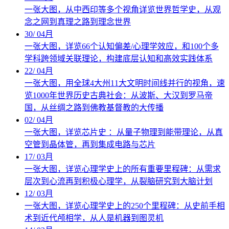
一张大图，从中西印等多个视角详览世界哲学史，从观
念之网到真理之路到理念世界
30
/
04月
一张大图，详览66个认知偏差/心理学效应，和100个多
学科跨领域关联理论，构建底层认知和高效实践体系
22
/
04月
一张大图，用全球4大州11大文明时间线并行的视角，速
览1000年世界历史古典社会：从波斯、大汉到罗马帝
国，从丝绸之路到佛教基督教的大传播
02
/
04月
一张大图，详览芯片史 ：从量子物理到能带理论，从真
空管到晶体管，再到集成电路与芯片
17
/
03月
一张大图，详览心理学史上的所有重要里程碑：从需求
层次到心流再到积极心理学，从裂脑研究到大脑计划
12
/
03月
一张大图，详览心理学史上的250个里程碑：从史前手相
术到近代颅相学，从人是机器到图灵机