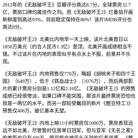
2012年的《无敌破坏王》豆瓣评分高达8.7分，全球票房32.7
亿，票房口碑均属佳作之列。而《无敌破坏王2》烂番茄开画
新鲜度则高达93%，目前稳定保持在86%！该片IMDB评分也
高达8分。
《无敌破坏王2》北美比内地早一天上映，该片北美首日以
1850万美元（约合人民币1.3亿）登顶，北美开画成绩相当不
错。不过该片在内地的表现似乎有点水土不服，前景并不乐
观。
《无敌破坏王2》内地预售仅779万，略超《胡桃夹子和四个王
国》（649万），低于《铁血战士》（1076万），而后两部影
片的累计票房分别是1.12亿和2.16亿。《无敌破坏王2》的预售
成绩已经很惨淡，如果口碑不能突围，那该片最终票房恐怕也
就是一两亿的水平。而另一部较受瞩目的新片《憨豆特工3》
预售仅406万，破亿基本无望。
《无敌破坏王2》内地上映11小时票房仅1000万，票房表现远
远不如北美，尽管暂时位居单日冠军，但与亚军《无名之辈》
的差距也只有400万，很可能会被风头正劲的后者逆袭。《憨