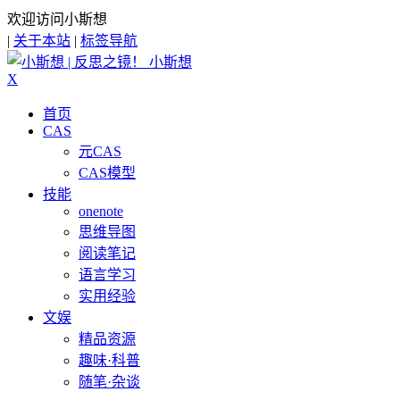
欢迎访问小斯想
|
关于本站
|
标签导航
小斯想
X
首页
CAS
元CAS
CAS模型
技能
onenote
思维导图
阅读笔记
语言学习
实用经验
文娱
精品资源
趣味·科普
随笔·杂谈