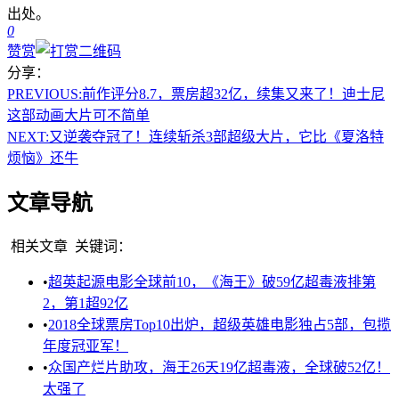
出处。
0
赞赏
分享：
PREVIOUS:
前作评分8.7，票房超32亿，续集又来了！迪士尼
这部动画大片可不简单
NEXT:
又逆袭夺冠了！连续斩杀3部超级大片，它比《夏洛特
烦恼》还牛
文章导航
相关文章
关键词：
•
超英起源电影全球前10，《海王》破59亿超毒液排第
2，第1超92亿
•
2018全球票房Top10出炉，超级英雄电影独占5部，包揽
年度冠亚军！
•
众国产烂片助攻，海王26天19亿超毒液，全球破52亿！
太强了