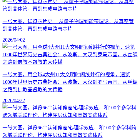
一张大图，详览芯片史 ：从量子物理到能带理论，从真空管
到晶体管，再到集成电路与芯片
2026/04/02
一张大图，用全球4大州11大文明时间线并行的视角，速览
1000年世界历史古典社会：从波斯、大汉到罗马帝国，从丝绸
之路到佛教基督教的大传播
2026/04/22
一张大图，详览66个认知偏差/心理学效应，和100个多学科跨
领域关联理论，构建底层认知和高效实践体系