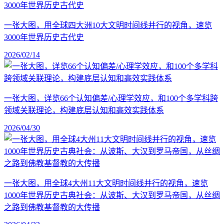
一张大图，用全球四大洲10大文明时间线并行的视角，速览
3000年世界历史古代史
2026/02/14
一张大图，详览66个认知偏差/心理学效应，和100个多学科跨
领域关联理论，构建底层认知和高效实践体系
2026/04/30
一张大图，用全球4大州11大文明时间线并行的视角，速览
1000年世界历史古典社会：从波斯、大汉到罗马帝国，从丝绸
之路到佛教基督教的大传播