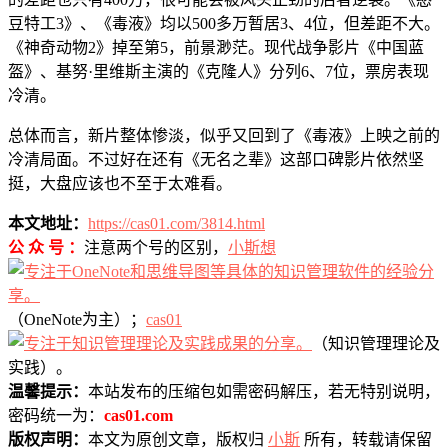
豆特工3》、《毒液》均以500多万暂居3、4位，但差距不大。
《神奇动物2》掉至第5，前景渺茫。现代战争影片《中国蓝
盔》、基努·里维斯主演的《克隆人》分列6、7位，票房表现
冷清。
总体而言，新片整体惨淡，似乎又回到了《毒液》上映之前的
冷清局面。不过好在还有《无名之辈》这部口碑影片依然坚
挺，大盘应该也不至于太难看。
本文地址：
https://cas01.com/3814.html
公 众 号 ：
注意两个号的区别，
小斯想
（OneNote为主）；
cas01
（知识管理理论及
实践）。
温馨提示：
本站发布的压缩包如需密码解压，若无特别说明，
密码统一为：
cas01.com
版权声明：
本文为原创文章，版权归
小斯
所有，转载请保留