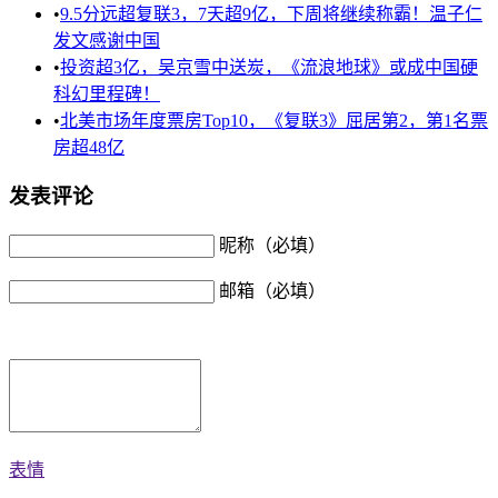
•
9.5分远超复联3，7天超9亿，下周将继续称霸！温子仁
发文感谢中国
•
投资超3亿，吴京雪中送炭，《流浪地球》或成中国硬
科幻里程碑！
•
北美市场年度票房Top10，《复联3》屈居第2，第1名票
房超48亿
发表评论
昵称（必填）
邮箱（必填）
表情