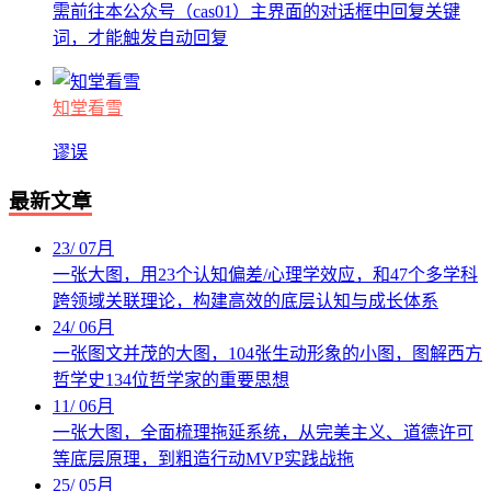
需前往本公众号（cas01）主界面的对话框中回复关键
词，才能触发自动回复
知堂看雪
谬误
最新文章
23
/
07月
一张大图，用23个认知偏差/心理学效应，和47个多学科
跨领域关联理论，构建高效的底层认知与成长体系
24
/
06月
一张图文并茂的大图，104张生动形象的小图，图解西方
哲学史134位哲学家的重要思想
11
/
06月
一张大图，全面梳理拖延系统，从完美主义、道德许可
等底层原理，到粗造行动MVP实践战拖
25
/
05月