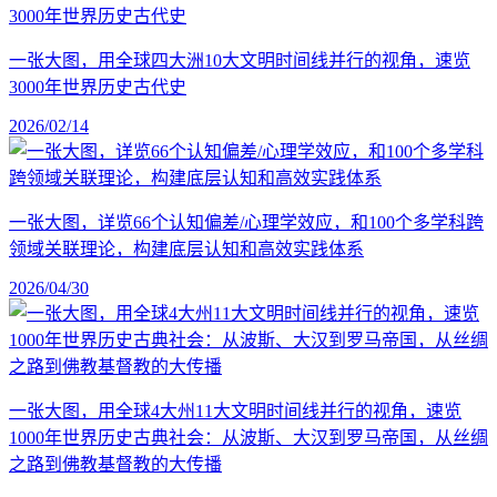
一张大图，用全球四大洲10大文明时间线并行的视角，速览
3000年世界历史古代史
2026/02/14
一张大图，详览66个认知偏差/心理学效应，和100个多学科跨
领域关联理论，构建底层认知和高效实践体系
2026/04/30
一张大图，用全球4大州11大文明时间线并行的视角，速览
1000年世界历史古典社会：从波斯、大汉到罗马帝国，从丝绸
之路到佛教基督教的大传播