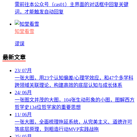
需前往本公众号（cas01）主界面的对话框中回复关键
词，才能触发自动回复
知堂看雪
谬误
最新文章
23
/
07月
一张大图，用23个认知偏差/心理学效应，和47个多学科
跨领域关联理论，构建高效的底层认知与成长体系
24
/
06月
一张图文并茂的大图，104张生动形象的小图，图解西方
哲学史134位哲学家的重要思想
11
/
06月
一张大图，全面梳理拖延系统，从完美主义、道德许可
等底层原理，到粗造行动MVP实践战拖
25
/
05月