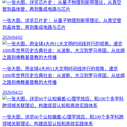
一张大图，详览芯片史 ：从量子物理到能带理论，从真空管
到晶体管，再到集成电路与芯片
2026/04/02
一张大图，用全球4大州11大文明时间线并行的视角，速览
1000年世界历史古典社会：从波斯、大汉到罗马帝国，从丝绸
之路到佛教基督教的大传播
2026/04/22
一张大图，详览66个认知偏差/心理学效应，和100个多学科跨
领域关联理论，构建底层认知和高效实践体系