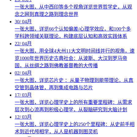
一张大图，从中西印等多个视角详览世界哲学史，从观
念之网到真理之路到理念世界
30
/
04月
一张大图，详览66个认知偏差/心理学效应，和100个多
学科跨领域关联理论，构建底层认知和高效实践体系
22
/
04月
一张大图，用全球4大州11大文明时间线并行的视角，速
览1000年世界历史古典社会：从波斯、大汉到罗马帝
国，从丝绸之路到佛教基督教的大传播
02
/
04月
一张大图，详览芯片史 ：从量子物理到能带理论，从真
空管到晶体管，再到集成电路与芯片
17
/
03月
一张大图，详览心理学史上的所有重要里程碑：从需求
层次到心流再到积极心理学，从裂脑研究到大脑计划
12
/
03月
一张大图，详览心理学史上的250个里程碑：从史前手相
术到近代颅相学，从人是机器到图灵机