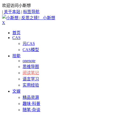
欢迎访问小斯想
|
关于本站
|
标签导航
小斯想
X
首页
CAS
元CAS
CAS模型
技能
onenote
思维导图
阅读笔记
语言学习
实用经验
文娱
精品资源
趣味·科普
随笔·杂谈