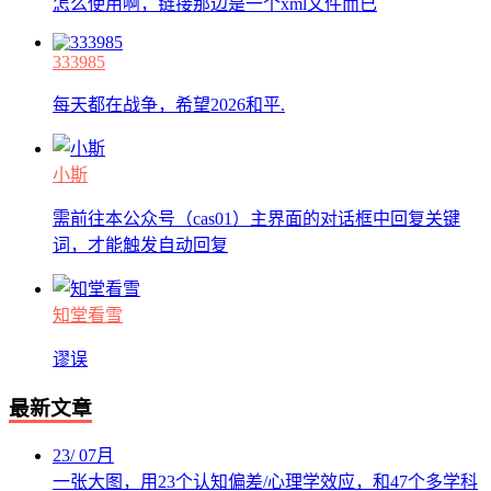
怎么使用啊，链接那边是一个xml文件而已
333985
每天都在战争，希望2026和平.
小斯
需前往本公众号（cas01）主界面的对话框中回复关键
词，才能触发自动回复
知堂看雪
谬误
最新文章
23
/
07月
一张大图，用23个认知偏差/心理学效应，和47个多学科