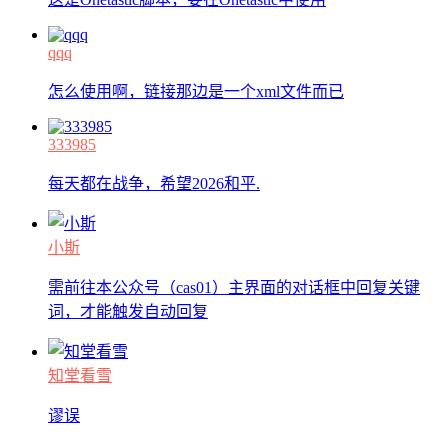
qqq
怎么使用啊，链接那边是一个xml文件而已
333985
每天都在战争，希望2026和平.
小斯
需前往本公众号（cas01）主界面的对话框中回复关键
词，才能触发自动回复
知堂看雪
谬误