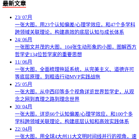
最新文章
23
/
07月
一张大图，用23个认知偏差/心理学效应，和47个多学科
跨领域关联理论，构建高效的底层认知与成长体系
24
/
06月
一张图文并茂的大图，104张生动形象的小图，图解西方
哲学史134位哲学家的重要思想
11
/
06月
一张大图，全面梳理拖延系统，从完美主义、道德许可
等底层原理，到粗造行动MVP实践战拖
25
/
05月
一张大图，从中西印等多个视角详览世界哲学史，从观
念之网到真理之路到理念世界
30
/
04月
一张大图，详览66个认知偏差/心理学效应，和100个多
学科跨领域关联理论，构建底层认知和高效实践体系
22
/
04月
一张大图，用全球4大州11大文明时间线并行的视角，速