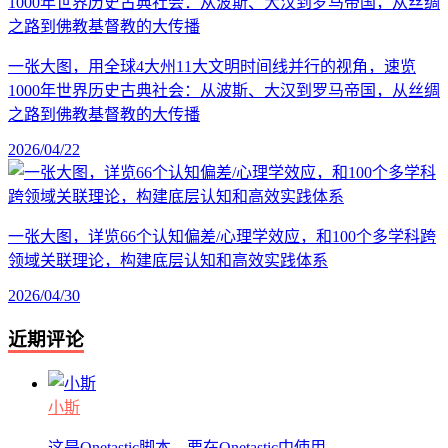
一张大图，用全球4大州11大文明时间线并行的视角，速览
1000年世界历史古典社会：从波斯、大汉到罗马帝国，从丝绸
之路到佛教基督教的大传播
2026/04/22
一张大图，详览66个认知偏差/心理学效应，和100个多学科跨
领域关联理论，构建底层认知和高效实践体系
2026/04/30
近期评论
小斯
这是Onetastic脚本，要在Onetastic中使用