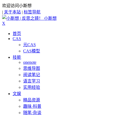
欢迎访问小斯想
|
关于本站
|
标签导航
小斯想
X
首页
CAS
元CAS
CAS模型
技能
onenote
思维导图
阅读笔记
语言学习
实用经验
文娱
精品资源
趣味·科普
随笔·杂谈