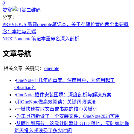
0
赞赏
分享：
PREVIOUS:
新建onenote笔记本，关于存储位置的两个重要概
念：本地与云端
NEXT:
onenote笔记本重命名深入剖析
文章导航
相关文章
关键词：
onenote
•
OneNote十几年的重度、深度用户，为何用起了
Obsidian？
•
OneNote 插件安装困境：深度剖析与解决方案
•
用OneNote做高效阅读：关键词阅读法
•
一键快速提取文章或书籍的核心关键词
•
为工具箱新做了一个安装文件，OneNote2024可用
•
从瞎忙到高效：这款计时器让 GTD 落地，实时统计你
每天投入或浪费了多少时间