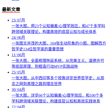
最新文章
23
/
07月
一张大图，用23个认知偏差/心理学效应，和47个多学科
跨领域关联理论，构建高效的底层认知与成长体系
24
/
06月
一张图文并茂的大图，104张生动形象的小图，图解西方
哲学史134位哲学家的重要思想
11
/
06月
一张大图，全面梳理拖延系统，从完美主义、道德许可
等底层原理，到粗造行动MVP实践战拖
25
/
05月
一张大图，从中西印等多个视角详览世界哲学史，从观
念之网到真理之路到理念世界
30
/
04月
一张大图，详览66个认知偏差/心理学效应，和100个多
学科跨领域关联理论，构建底层认知和高效实践体系
22
/
04月