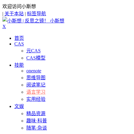
欢迎访问小斯想
|
关于本站
|
标签导航
小斯想
X
首页
CAS
元CAS
CAS模型
技能
onenote
思维导图
阅读笔记
语言学习
实用经验
文娱
精品资源
趣味·科普
随笔·杂谈