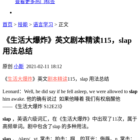
查看更多热门标签
首页
>
技能
>
语言学习
> 正文
《生活大爆炸》英文剧本精读115，slap
用法总结
原创
小斯
2021-02-11 18:12
《
生活大爆炸
》英文
剧本精读
115，slap 用法总结
Leonard：Well, he did say if he fell asleep, we were allowed to
slap
him awake. 他的确有说过 如果他睡着 我们有权扇醒他
——《生活大爆炸 S12E23》
slap
，英语六级词汇，在《生活大爆炸》中出现了11次，属于
高频单词。剧中包含了slap 的多种用法。
slap
， /slæp/ vt. 掌击；拍击；掴…的耳光；侮辱。n. 掌击；