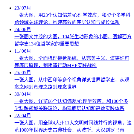
23
/
07月
一张大图，用23个认知偏差/心理学效应，和47个多学科
跨领域关联理论，构建高效的底层认知与成长体系
24
/
06月
一张图文并茂的大图，104张生动形象的小图，图解西方
哲学史134位哲学家的重要思想
11
/
06月
一张大图，全面梳理拖延系统，从完美主义、道德许可
等底层原理，到粗造行动MVP实践战拖
25
/
05月
一张大图，从中西印等多个视角详览世界哲学史，从观
念之网到真理之路到理念世界
30
/
04月
一张大图，详览66个认知偏差/心理学效应，和100个多
学科跨领域关联理论，构建底层认知和高效实践体系
22
/
04月
一张大图，用全球4大州11大文明时间线并行的视角，速
览1000年世界历史古典社会：从波斯、大汉到罗马帝