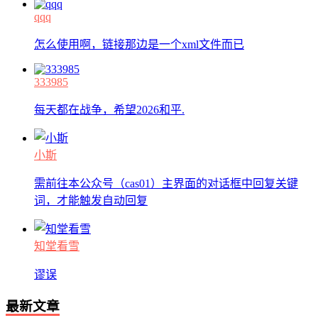
qqq
怎么使用啊，链接那边是一个xml文件而已
333985
每天都在战争，希望2026和平.
小斯
需前往本公众号（cas01）主界面的对话框中回复关键
词，才能触发自动回复
知堂看雪
谬误
最新文章