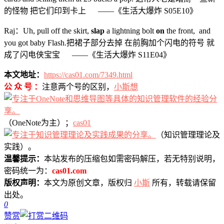
的怪物 把它们印到卡上 ——《生活大爆炸 S05E10》
Raj：Uh, pull off the skirt,
slap
a lightning bolt
on
the front, and
you got baby Flash.把裙子部分去掉 在前胸加个闪电的符号 就
成了闪电侠宝宝 ——《生活大爆炸 S11E04》
本文地址：
https://cas01.com/7349.html
公 众 号 ：
注意两个号的区别，
小斯想
（OneNote为主）；
cas01
（知识管理理论及
实践）。
温馨提示：
本站发布的压缩包如需密码解压，若无特别说明，
密码统一为：
cas01.com
版权声明：
本文为原创文章，版权归
小斯
所有，转载请保留
出处。
0
赞赏