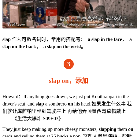
slap
作为可数名词时，常用的搭配有：
a slap in the face
，
a
slap on the back
，
a slap on the wrist
。
3
slap on，添加
Howard：If anything goes down, we just put Koothrappali in the
driver's seat and
slap
a sombrero
on
his head.如果发生什么事 我
们就让库萨帕里坐到驾驶座上 再给他弄顶墨西哥草帽戴上
——《生活大爆炸 S09E03》
They just keep making up more cheesy monsters,
slapping
them
on
cards and selling them at 25 bucks a pop. 这帮人老是瞎掰一些新