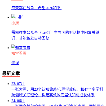
每天都在战争，希望2026和平.
小斯
需前往本公众号（cas01）主界面的对话框中回复关键
词，才能触发自动回复
知堂看雪
谬误
最新文章
23
/
07月
一张大图，用23个认知偏差/心理学效应，和47个多学科
跨领域关联理论，构建高效的底层认知与成长体系
24
/
06月