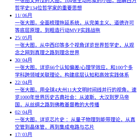
一张图文并茂的大图，104张生动形象的小图，图解西方
哲学史134位哲学家的重要思想
11
/
06月
一张大图，全面梳理拖延系统，从完美主义、道德许可
等底层原理，到粗造行动MVP实践战拖
25
/
05月
一张大图，从中西印等多个视角详览世界哲学史，从观
念之网到真理之路到理念世界
30
/
04月
一张大图，详览66个认知偏差/心理学效应，和100个多
学科跨领域关联理论，构建底层认知和高效实践体系
22
/
04月
一张大图，用全球4大州11大文明时间线并行的视角，速
览1000年世界历史古典社会：从波斯、大汉到罗马帝
国，从丝绸之路到佛教基督教的大传播
02
/
04月
一张大图，详览芯片史 ：从量子物理到能带理论，从真
空管到晶体管，再到集成电路与芯片
17
/
03月