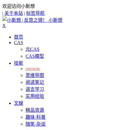
欢迎访问小斯想
|
关于本站
|
标签导航
小斯想
X
首页
CAS
元CAS
CAS模型
技能
onenote
思维导图
阅读笔记
语言学习
实用经验
文娱
精品资源
趣味·科普
随笔·杂谈