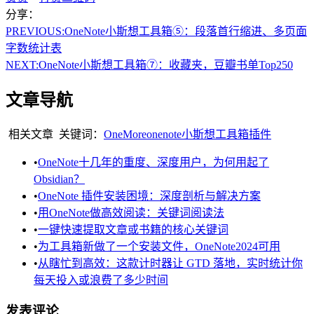
分享：
PREVIOUS:
OneNote小斯想工具箱⑤：段落首行缩进、多页面
字数统计表
NEXT:
OneNote小斯想工具箱⑦：收藏夹，豆瓣书单Top250
文章导航
相关文章
关键词：
OneMore
onenote
小斯想工具箱
插件
•
OneNote十几年的重度、深度用户，为何用起了
Obsidian？
•
OneNote 插件安装困境：深度剖析与解决方案
•
用OneNote做高效阅读：关键词阅读法
•
一键快速提取文章或书籍的核心关键词
•
为工具箱新做了一个安装文件，OneNote2024可用
•
从瞎忙到高效：这款计时器让 GTD 落地，实时统计你
每天投入或浪费了多少时间
发表评论