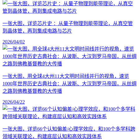
一张大图，详览芯片史 ：从量子物理到能带理论，从真空管
到晶体管，再到集成电路与芯片
2026/04/02
一张大图，用全球4大州11大文明时间线并行的视角，速览
1000年世界历史古典社会：从波斯、大汉到罗马帝国，从丝绸
之路到佛教基督教的大传播
2026/04/22
一张大图，详览66个认知偏差/心理学效应，和100个多学科跨
领域关联理论，构建底层认知和高效实践体系