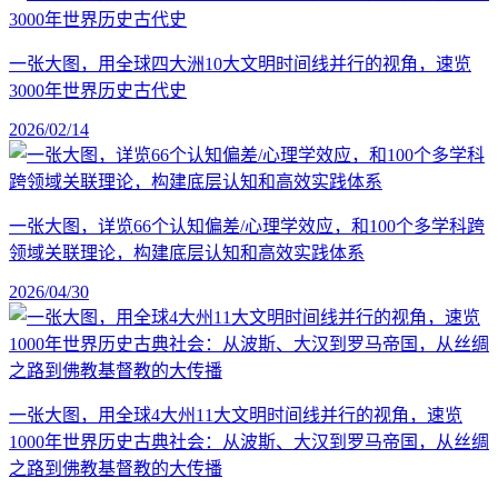
一张大图，用全球四大洲10大文明时间线并行的视角，速览
3000年世界历史古代史
2026/02/14
一张大图，详览66个认知偏差/心理学效应，和100个多学科跨
领域关联理论，构建底层认知和高效实践体系
2026/04/30
一张大图，用全球4大州11大文明时间线并行的视角，速览
1000年世界历史古典社会：从波斯、大汉到罗马帝国，从丝绸
之路到佛教基督教的大传播