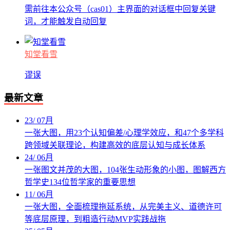
需前往本公众号（cas01）主界面的对话框中回复关键
词，才能触发自动回复
知堂看雪
谬误
最新文章
23
/
07月
一张大图，用23个认知偏差/心理学效应，和47个多学科
跨领域关联理论，构建高效的底层认知与成长体系
24
/
06月
一张图文并茂的大图，104张生动形象的小图，图解西方
哲学史134位哲学家的重要思想
11
/
06月
一张大图，全面梳理拖延系统，从完美主义、道德许可
等底层原理，到粗造行动MVP实践战拖