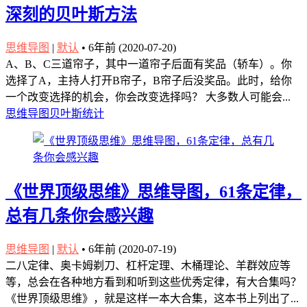
深刻的贝叶斯方法
思维导图
|
默认
•
6年前 (2020-07-20)
A、B、C三道帘子，其中一道帘子后面有奖品（轿车）。你
选择了A，主持人打开B帘子，B帘子后没奖品。此时，给你
一个改变选择的机会，你会改变选择吗？ 大多数人可能会...
思维导图
贝叶斯统计
《世界顶级思维》思维导图，61条定律，
总有几条你会感兴趣
思维导图
|
默认
•
6年前 (2020-07-19)
二八定律、奥卡姆剃刀、杠杆定理、木桶理论、羊群效应等
等，总会在各种地方看到和听到这些优秀定律，有大合集吗？
《世界顶级思维》，就是这样一本大合集，这本书上列出了...