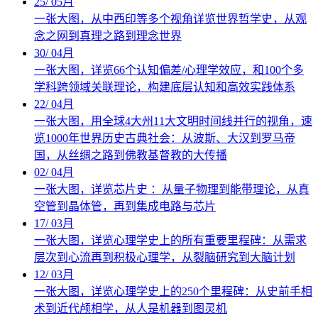
25
/
05月
一张大图，从中西印等多个视角详览世界哲学史，从观
念之网到真理之路到理念世界
30
/
04月
一张大图，详览66个认知偏差/心理学效应，和100个多
学科跨领域关联理论，构建底层认知和高效实践体系
22
/
04月
一张大图，用全球4大州11大文明时间线并行的视角，速
览1000年世界历史古典社会：从波斯、大汉到罗马帝
国，从丝绸之路到佛教基督教的大传播
02
/
04月
一张大图，详览芯片史 ：从量子物理到能带理论，从真
空管到晶体管，再到集成电路与芯片
17
/
03月
一张大图，详览心理学史上的所有重要里程碑：从需求
层次到心流再到积极心理学，从裂脑研究到大脑计划
12
/
03月
一张大图，详览心理学史上的250个里程碑：从史前手相
术到近代颅相学，从人是机器到图灵机