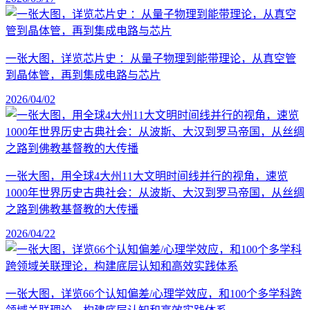
一张大图，详览芯片史 ：从量子物理到能带理论，从真空管
到晶体管，再到集成电路与芯片
2026/04/02
一张大图，用全球4大州11大文明时间线并行的视角，速览
1000年世界历史古典社会：从波斯、大汉到罗马帝国，从丝绸
之路到佛教基督教的大传播
2026/04/22
一张大图，详览66个认知偏差/心理学效应，和100个多学科跨