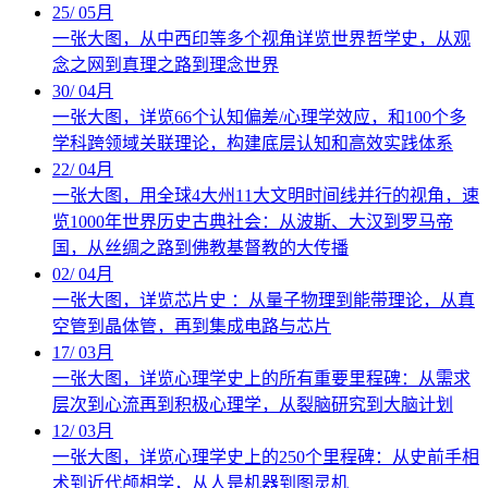
25
/
05月
一张大图，从中西印等多个视角详览世界哲学史，从观
念之网到真理之路到理念世界
30
/
04月
一张大图，详览66个认知偏差/心理学效应，和100个多
学科跨领域关联理论，构建底层认知和高效实践体系
22
/
04月
一张大图，用全球4大州11大文明时间线并行的视角，速
览1000年世界历史古典社会：从波斯、大汉到罗马帝
国，从丝绸之路到佛教基督教的大传播
02
/
04月
一张大图，详览芯片史 ：从量子物理到能带理论，从真
空管到晶体管，再到集成电路与芯片
17
/
03月
一张大图，详览心理学史上的所有重要里程碑：从需求
层次到心流再到积极心理学，从裂脑研究到大脑计划
12
/
03月
一张大图，详览心理学史上的250个里程碑：从史前手相
术到近代颅相学，从人是机器到图灵机