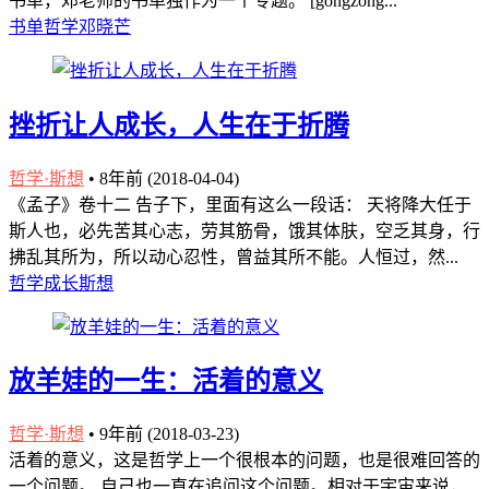
书单，邓老师的书单独作为一个专题。 [gongzong...
书单
哲学
邓晓芒
挫折让人成长，人生在于折腾
哲学·斯想
•
8年前 (2018-04-04)
《孟子》卷十二 告子下，里面有这么一段话： 天将降大任于
斯人也，必先苦其心志，劳其筋骨，饿其体肤，空乏其身，行
拂乱其所为，所以动心忍性，曾益其所不能。人恒过，然...
哲学
成长
斯想
放羊娃的一生：活着的意义
哲学·斯想
•
9年前 (2018-03-23)
活着的意义，这是哲学上一个很根本的问题，也是很难回答的
一个问题。 自己也一直在追问这个问题。相对于宇宙来说，