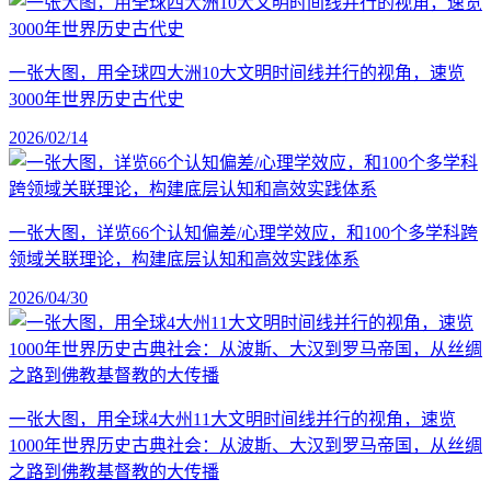
一张大图，用全球四大洲10大文明时间线并行的视角，速览
3000年世界历史古代史
2026/02/14
一张大图，详览66个认知偏差/心理学效应，和100个多学科跨
领域关联理论，构建底层认知和高效实践体系
2026/04/30
一张大图，用全球4大州11大文明时间线并行的视角，速览
1000年世界历史古典社会：从波斯、大汉到罗马帝国，从丝绸
之路到佛教基督教的大传播