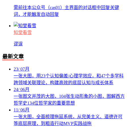
需前往本公众号（cas01）主界面的对话框中回复关键
词，才能触发自动回复
知堂看雪
谬误
最新文章
23
/
07月
一张大图，用23个认知偏差/心理学效应，和47个多学科
跨领域关联理论，构建高效的底层认知与成长体系
24
/
06月
一张图文并茂的大图，104张生动形象的小图，图解西方
哲学史134位哲学家的重要思想
11
/
06月
一张大图，全面梳理拖延系统，从完美主义、道德许可
等底层原理，到粗造行动MVP实践战拖