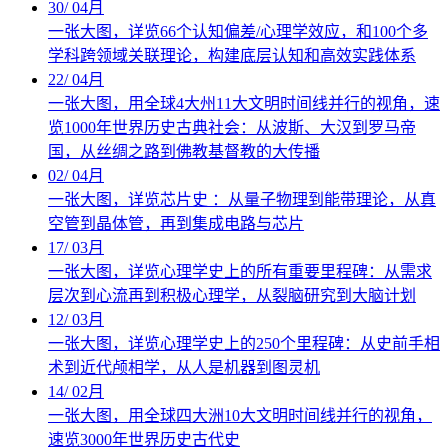
30
/
04月
一张大图，详览66个认知偏差/心理学效应，和100个多
学科跨领域关联理论，构建底层认知和高效实践体系
22
/
04月
一张大图，用全球4大州11大文明时间线并行的视角，速
览1000年世界历史古典社会：从波斯、大汉到罗马帝
国，从丝绸之路到佛教基督教的大传播
02
/
04月
一张大图，详览芯片史 ：从量子物理到能带理论，从真
空管到晶体管，再到集成电路与芯片
17
/
03月
一张大图，详览心理学史上的所有重要里程碑：从需求
层次到心流再到积极心理学，从裂脑研究到大脑计划
12
/
03月
一张大图，详览心理学史上的250个里程碑：从史前手相
术到近代颅相学，从人是机器到图灵机
14
/
02月
一张大图，用全球四大洲10大文明时间线并行的视角，
速览3000年世界历史古代史