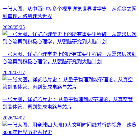
一张大图，从中西印等多个视角详览世界哲学史，从观念之网
到真理之路到理念世界
2026/05/25
一张大图，详览心理学史上的所有重要里程碑：从需求层次到
心流再到积极心理学，从裂脑研究到大脑计划
2026/03/17
一张大图，详览芯片史 ：从量子物理到能带理论，从真空管
到晶体管，再到集成电路与芯片
2026/04/02