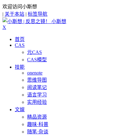
欢迎访问小斯想
|
关于本站
|
标签导航
小斯想
X
首页
CAS
元CAS
CAS模型
技能
onenote
思维导图
阅读笔记
语言学习
实用经验
文娱
精品资源
趣味·科普
随笔·杂谈