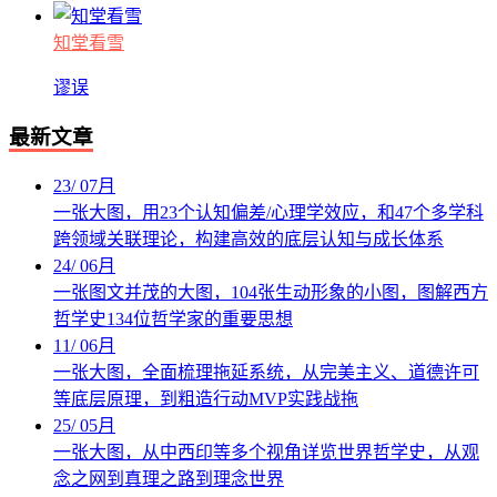
知堂看雪
谬误
最新文章
23
/
07月
一张大图，用23个认知偏差/心理学效应，和47个多学科
跨领域关联理论，构建高效的底层认知与成长体系
24
/
06月
一张图文并茂的大图，104张生动形象的小图，图解西方
哲学史134位哲学家的重要思想
11
/
06月
一张大图，全面梳理拖延系统，从完美主义、道德许可
等底层原理，到粗造行动MVP实践战拖
25
/
05月
一张大图，从中西印等多个视角详览世界哲学史，从观
念之网到真理之路到理念世界