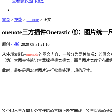
查看更多热门标签
首页
>
技能
>
onenote
> 正文
onenote三方插件Onetastic ⑥：图片
原创
小斯
2020-08-31 21:16
从外部复制进
onenote
的图文内容，一般分为两种情况：若原文本
（伪）大图会将笔记容器撑得很宽很宽，而且图片宽度分布散
此时，最好是用宏对图片进行批量处理，规范尺寸。
这个脚本是在网友分享代码的基础上改写而成，这是以前的效