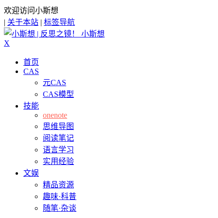
欢迎访问小斯想
|
关于本站
|
标签导航
小斯想
X
首页
CAS
元CAS
CAS模型
技能
onenote
思维导图
阅读笔记
语言学习
实用经验
文娱
精品资源
趣味·科普
随笔·杂谈