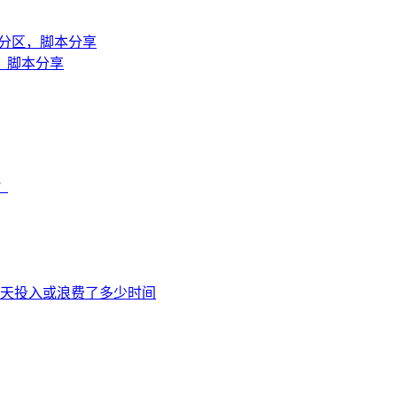
链页面分区，脚本分享
页面，脚本分享
？
每天投入或浪费了多少时间