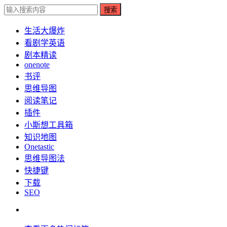
搜索
生活大爆炸
看剧学英语
剧本精读
onenote
书评
思维导图
阅读笔记
插件
小斯想工具箱
知识地图
Onetastic
思维导图法
快捷键
下载
SEO