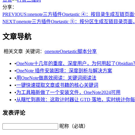
分享：
PREVIOUS:
onenote三方插件Onetastic ④：按目录生成互
NEXT:
onenote三方插件Onetastic ⑤：按分区生成互链目录
文章导航
相关文章
关键词：
onenote
Onetastic
脚本分享
•
OneNote十几年的重度、深度用户，为何用起了Obsidian
•
OneNote 插件安装困境：深度剖析与解决方案
•
用OneNote做高效阅读：关键词阅读法
•
一键快速提取文章或书籍的核心关键词
•
为工具箱新做了一个安装文件，OneNote2024可用
•
从瞎忙到高效：这款计时器让 GTD 落地，实时统计你
发表评论
昵称（必填）