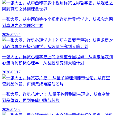
一张大图，从中西印等多个视角详览世界哲学史，从观念之网
到真理之路到理念世界
2026/05/25
一张大图，详览心理学史上的所有重要里程碑：从需求层次到
心流再到积极心理学，从裂脑研究到大脑计划
2026/03/17
一张大图，详览芯片史 ：从量子物理到能带理论，从真空管
到晶体管，再到集成电路与芯片
2026/04/02