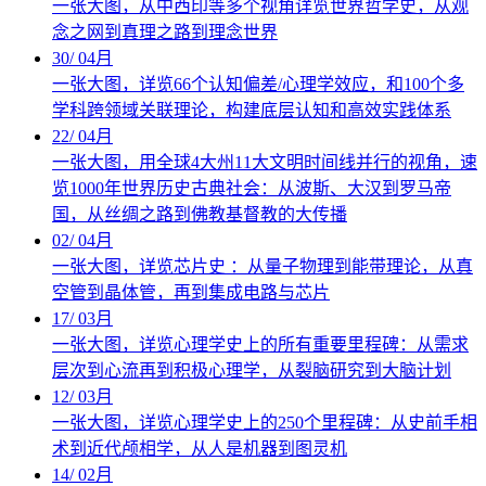
一张大图，从中西印等多个视角详览世界哲学史，从观
念之网到真理之路到理念世界
30
/
04月
一张大图，详览66个认知偏差/心理学效应，和100个多
学科跨领域关联理论，构建底层认知和高效实践体系
22
/
04月
一张大图，用全球4大州11大文明时间线并行的视角，速
览1000年世界历史古典社会：从波斯、大汉到罗马帝
国，从丝绸之路到佛教基督教的大传播
02
/
04月
一张大图，详览芯片史 ：从量子物理到能带理论，从真
空管到晶体管，再到集成电路与芯片
17
/
03月
一张大图，详览心理学史上的所有重要里程碑：从需求
层次到心流再到积极心理学，从裂脑研究到大脑计划
12
/
03月
一张大图，详览心理学史上的250个里程碑：从史前手相
术到近代颅相学，从人是机器到图灵机
14
/
02月