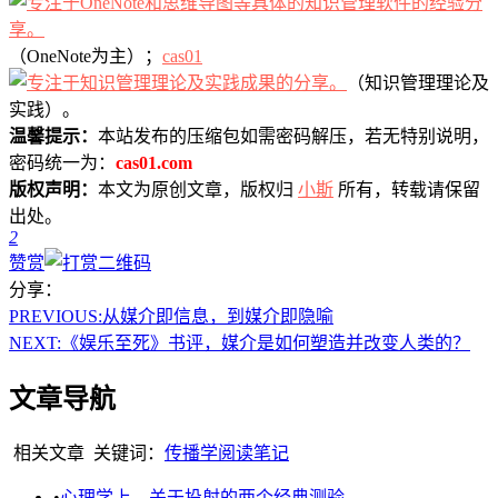
（OneNote为主）；
cas01
（知识管理理论及
实践）。
温馨提示：
本站发布的压缩包如需密码解压，若无特别说明，
密码统一为：
cas01.com
版权声明：
本文为原创文章，版权归
小斯
所有，转载请保留
出处。
2
赞赏
分享：
PREVIOUS:
从媒介即信息，到媒介即隐喻
NEXT:
《娱乐至死》书评，媒介是如何塑造并改变人类的？
文章导航
相关文章
关键词：
传播学
阅读笔记
•
心理学上，关于投射的两个经典测验