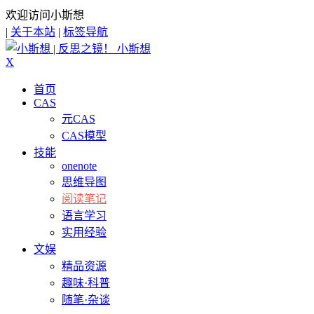
欢迎访问小斯想
|
关于本站
|
标签导航
小斯想
X
首页
CAS
元CAS
CAS模型
技能
onenote
思维导图
阅读笔记
语言学习
实用经验
文娱
精品资源
趣味·科普
随笔·杂谈