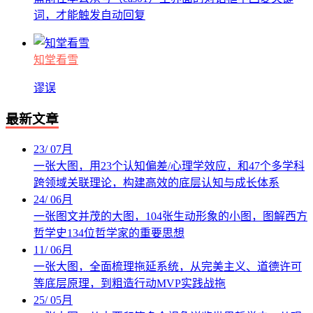
词，才能触发自动回复
知堂看雪
谬误
最新文章
23
/
07月
一张大图，用23个认知偏差/心理学效应，和47个多学科
跨领域关联理论，构建高效的底层认知与成长体系
24
/
06月
一张图文并茂的大图，104张生动形象的小图，图解西方
哲学史134位哲学家的重要思想
11
/
06月
一张大图，全面梳理拖延系统，从完美主义、道德许可
等底层原理，到粗造行动MVP实践战拖
25
/
05月