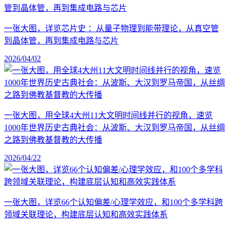
一张大图，详览芯片史 ：从量子物理到能带理论，从真空管
到晶体管，再到集成电路与芯片
2026/04/02
一张大图，用全球4大州11大文明时间线并行的视角，速览
1000年世界历史古典社会：从波斯、大汉到罗马帝国，从丝绸
之路到佛教基督教的大传播
2026/04/22
一张大图，详览66个认知偏差/心理学效应，和100个多学科跨
领域关联理论，构建底层认知和高效实践体系