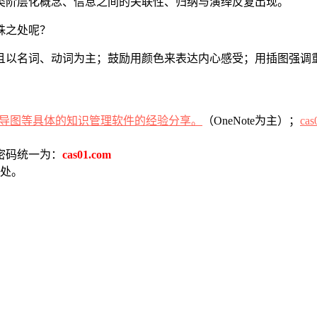
类阶层化概念、信息之间的关联性、归纳与演绎反复出现。
殊之处呢？
且以名词、动词为主；鼓励用颜色来表达内心感受；用插图强调
（OneNote为主）；
cas
密码统一为：
cas01.com
处。