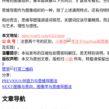
所有的图像组织，基本都具备以下共同点：扩散思考模式、分
思维导图作为图像组织的一种，除了上述通用特点，还有何特
相对而言，思维导图强调语词规范，关键词应该尽量精简，而
与艺术、理性与感性。
本文地址：
https://cas01.com/6322.html
公 众 号 ：
注意两个号的区别，
小斯想
及实践）。
温馨提示：
本站发布的压缩包如需密码解压，若无特别说明，
版权声明：
本文为原创文章，版权归
小斯
所有，转载请保留出
0
赞赏
分享：
PREVIOUS:
创造力与思维导图法
NEXT:
图像与意向，图像学与思维导图法
文章导航