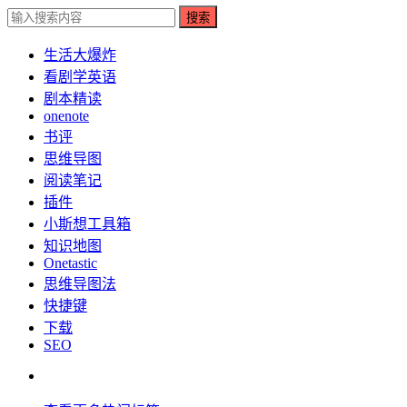
搜索
生活大爆炸
看剧学英语
剧本精读
onenote
书评
思维导图
阅读笔记
插件
小斯想工具箱
知识地图
Onetastic
思维导图法
快捷键
下载
SEO