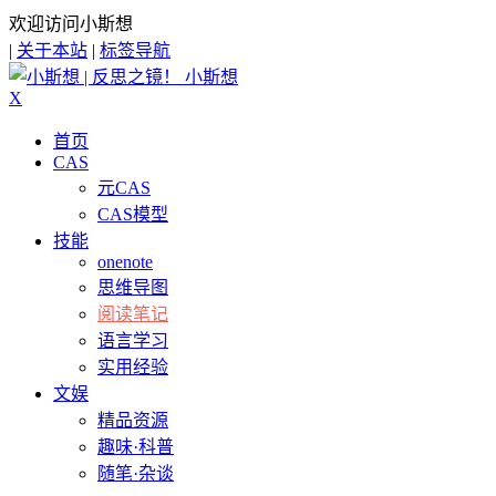
欢迎访问小斯想
|
关于本站
|
标签导航
小斯想
X
首页
CAS
元CAS
CAS模型
技能
onenote
思维导图
阅读笔记
语言学习
实用经验
文娱
精品资源
趣味·科普
随笔·杂谈