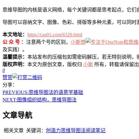
思维导图的内核是语义网络，每个关键词都是思考起点，它们
导图可以容纳文字、图像、色彩、排版等多种元素，可以同时
本文地址：
https://cas01.com/6320.html
公 众 号 ：
注意两个号的区别，
小斯想
及实践）。
温馨提示：
本站发布的压缩包如需密码解压，若无特别说明，
版权声明：
本文为原创文章，版权归
小斯
所有，转载请保留出
0
赞赏
分享：
PREVIOUS:
思维导图法的语意学基础
NEXT:
图像组织结构，思维导图法
文章导航
相关文章
关键词：
创造力
思维导图法
阅读笔记