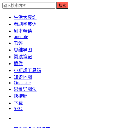
搜索
生活大爆炸
看剧学英语
剧本精读
onenote
书评
思维导图
阅读笔记
插件
小斯想工具箱
知识地图
Onetastic
思维导图法
快捷键
下载
SEO