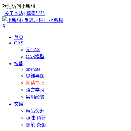
欢迎访问小斯想
|
关于本站
|
标签导航
小斯想
X
首页
CAS
元CAS
CAS模型
技能
onenote
思维导图
阅读笔记
语言学习
实用经验
文娱
精品资源
趣味·科普
随笔·杂谈