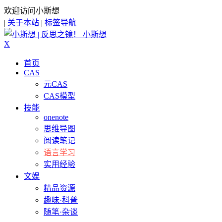
欢迎访问小斯想
|
关于本站
|
标签导航
小斯想
X
首页
CAS
元CAS
CAS模型
技能
onenote
思维导图
阅读笔记
语言学习
实用经验
文娱
精品资源
趣味·科普
随笔·杂谈