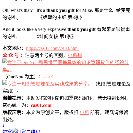
Oh, what's that? - It's a
thank you gift
for Mike. 那是什么 -给麦克
的谢礼。 ——《绝望的主妇 第3季》
And it looks like a very expensive
thank you gift
看起来是很贵重
的谢礼 ——《绯闻女孩 第1季》
本文地址：
https://cas01.com/7433.html
公 众 号 ：
注意两个号的区别，
小斯想
（OneNote为主）；
cas01
（知识管理理论及
实践）。
温馨提示：
本站发布的压缩包如需密码解压，若无特别说明，
密码统一为：
cas01.com
版权声明：
本文为原创文章，版权归
小斯
所有，转载请保留
出处。
1
赞赏