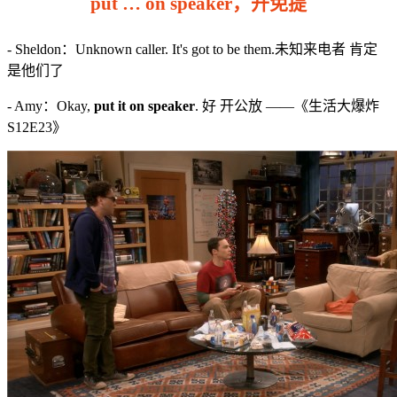
put … on speaker，开免提
- Sheldon：Unknown caller. It's got to be them.未知来电者 肯定
是他们了
- Amy：Okay,
put it on speaker
. 好 开公放 ——《生活大爆炸
S12E23》