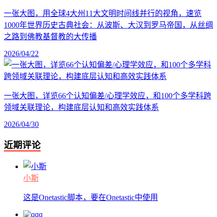
一张大图，用全球4大州11大文明时间线并行的视角，速览
1000年世界历史古典社会：从波斯、大汉到罗马帝国，从丝绸
之路到佛教基督教的大传播
2026/04/22
一张大图，详览66个认知偏差/心理学效应，和100个多学科跨
领域关联理论，构建底层认知和高效实践体系
2026/04/30
近期评论
小斯
这是Onetastic脚本，要在Onetastic中使用