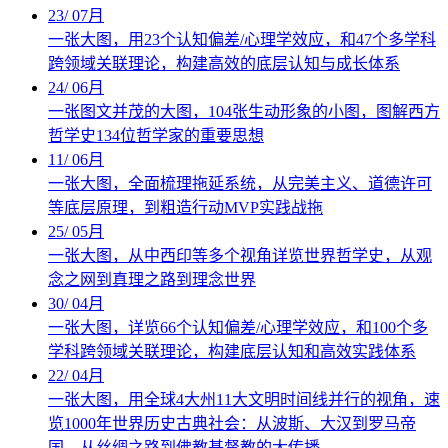
23
/
07月
一张大图，用23个认知偏差/心理学效应，和47个多学科
跨领域关联理论，构建高效的底层认知与成长体系
24
/
06月
一张图文并茂的大图，104张生动形象的小图，图解西方
哲学史134位哲学家的重要思想
11
/
06月
一张大图，全面梳理拖延系统，从完美主义、道德许可
等底层原理，到粗造行动MVP实践战拖
25
/
05月
一张大图，从中西印等多个视角详览世界哲学史，从观
念之网到真理之路到理念世界
30
/
04月
一张大图，详览66个认知偏差/心理学效应，和100个多
学科跨领域关联理论，构建底层认知和高效实践体系
22
/
04月
一张大图，用全球4大州11大文明时间线并行的视角，速
览1000年世界历史古典社会：从波斯、大汉到罗马帝
国，从丝绸之路到佛教基督教的大传播