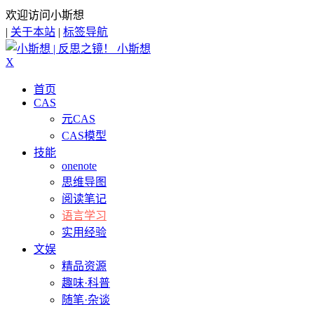
欢迎访问小斯想
|
关于本站
|
标签导航
小斯想
X
首页
CAS
元CAS
CAS模型
技能
onenote
思维导图
阅读笔记
语言学习
实用经验
文娱
精品资源
趣味·科普
随笔·杂谈