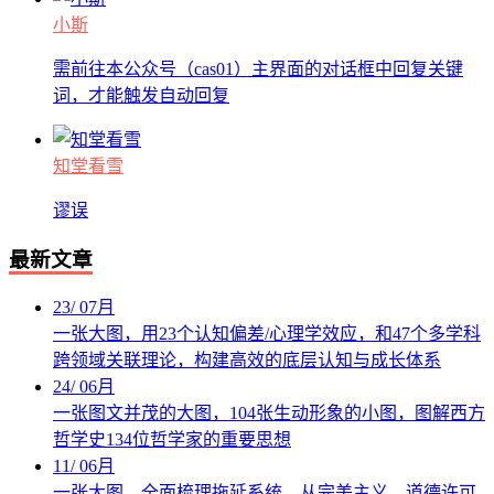
小斯
需前往本公众号（cas01）主界面的对话框中回复关键
词，才能触发自动回复
知堂看雪
谬误
最新文章
23
/
07月
一张大图，用23个认知偏差/心理学效应，和47个多学科
跨领域关联理论，构建高效的底层认知与成长体系
24
/
06月
一张图文并茂的大图，104张生动形象的小图，图解西方
哲学史134位哲学家的重要思想
11
/
06月
一张大图，全面梳理拖延系统，从完美主义、道德许可