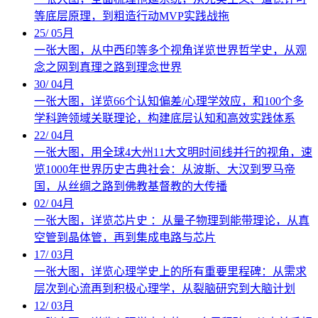
等底层原理，到粗造行动MVP实践战拖
25
/
05月
一张大图，从中西印等多个视角详览世界哲学史，从观
念之网到真理之路到理念世界
30
/
04月
一张大图，详览66个认知偏差/心理学效应，和100个多
学科跨领域关联理论，构建底层认知和高效实践体系
22
/
04月
一张大图，用全球4大州11大文明时间线并行的视角，速
览1000年世界历史古典社会：从波斯、大汉到罗马帝
国，从丝绸之路到佛教基督教的大传播
02
/
04月
一张大图，详览芯片史 ：从量子物理到能带理论，从真
空管到晶体管，再到集成电路与芯片
17
/
03月
一张大图，详览心理学史上的所有重要里程碑：从需求
层次到心流再到积极心理学，从裂脑研究到大脑计划
12
/
03月